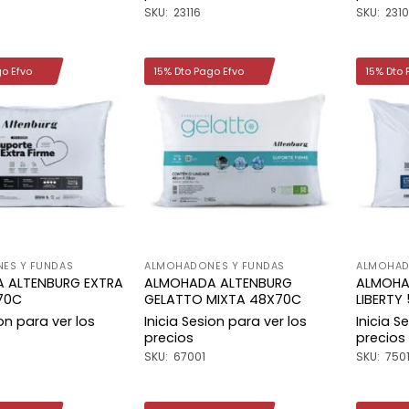
SKU: 23116
SKU: 231
go Efvo
15% Dto Pago Efvo
15% Dto 
Añadir
Añadir
a la
a la
lista de
lista de
deseos
deseos
ES Y FUNDAS
ALMOHADONES Y FUNDAS
ALMOHAD
 ALTENBURG EXTRA
ALMOHADA ALTENBURG
ALMOHA
70C
GELATTO MIXTA 48X70C
LIBERTY
ion para ver los
Inicia Sesion para ver los
Inicia S
precios
precios
SKU: 67001
SKU: 750