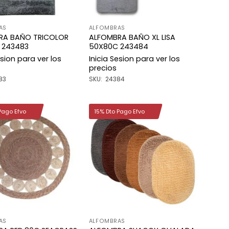
AS
ALFOMBRAS
RA BAÑO TRICOLOR
ALFOMBRA BAÑO XL LISA
 243483
50X80C 243484
esion para ver los
Inicia Sesion para ver los
precios
83
SKU: 24384
Pago Efvo
15% Dto Pago Efvo
Añadir
Añadir
a la
a la
lista de
lista de
deseos
deseos
AS
ALFOMBRAS