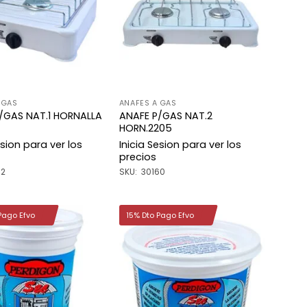
lista de
lista de
deseos
deseos
 GAS
ANAFES A GAS
/GAS NAT.1 HORNALLA
ANAFE P/GAS NAT.2
HORN.2205
esion para ver los
Inicia Sesion para ver los
precios
52
SKU: 30160
Pago Efvo
15% Dto Pago Efvo
Añadir
Añadir
a la
a la
lista de
lista de
deseos
deseos