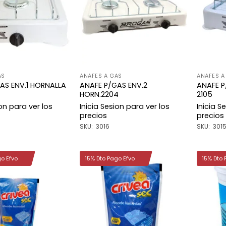
lista de
lista de
deseos
deseos
AS
ANAFES A GAS
ANAFES A
AS ENV.1 HORNALLA
ANAFE P/GAS ENV.2
ANAFE P
HORN.2204
2105
ion para ver los
Inicia Sesion para ver los
Inicia S
precios
precios
SKU: 3016
SKU: 301
go Efvo
15% Dto Pago Efvo
15% Dto 
Añadir
Añadir
a la
a la
lista de
lista de
deseos
deseos