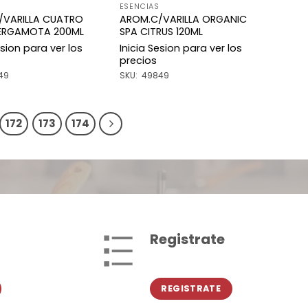
ESENCIAS
/VARILLA CUATRO
AROM.C/VARILLA ORGANIC
ERGAMOTA 200ML
SPA CITRUS 120ML
esion para ver los
Inicia Sesion para ver los
precios
49
SKU: 49849
172
173
174
Registrate
REGISTRATE