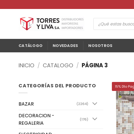
Saltar
al
contenido
Búsqueda
de
productos
CATÁLOGO
NOVEDADES
NOSOTROS
INICIO
/
CATALOGO
/
PÁGINA 3
CATEGORÍAS DEL PRODUCTO
15% Dto Pa
BAZAR
(2264)
DECORACION -
(176)
REGALERIA