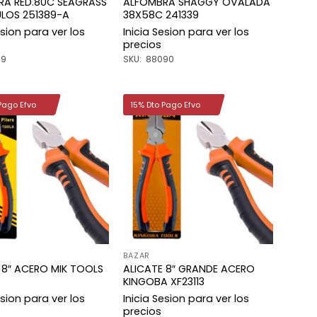
RA RED.80C SEAGRASS
ALFOMBRA SHAGGY OVALADA
LOS 251389-A
38X58C 241339
esion para ver los
Inicia Sesion para ver los
precios
89
SKU: 88090
Pago Efvo
15% Dto Pago Efvo
Añadir
Añadir
a la
a la
lista de
lista de
deseos
deseos
BAZAR
 8″ ACERO MIK TOOLS
ALICATE 8″ GRANDE ACERO
KINGOBA XF23113
esion para ver los
Inicia Sesion para ver los
precios