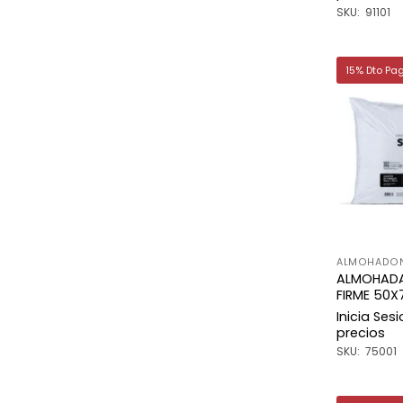
SKU: 91101
15% Dto Pa
ALMOHADON
ALMOHADA
FIRME 50X
Inicia Ses
precios
SKU: 75001