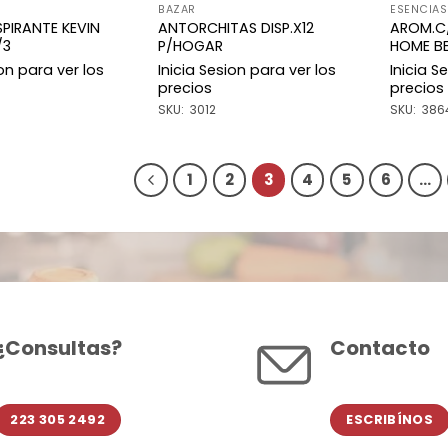
BAZAR
ESENCIAS
PIRANTE KEVIN
ANTORCHITAS DISP.X12
AROM.C
/3
P/HOGAR
HOME B
ion para ver los
Inicia Sesion para ver los
Inicia S
precios
precios
SKU: 3012
SKU: 386
1
2
3
4
5
6
…
¿Consultas?
Contacto
223 305 2492
ESCRIBÍNOS