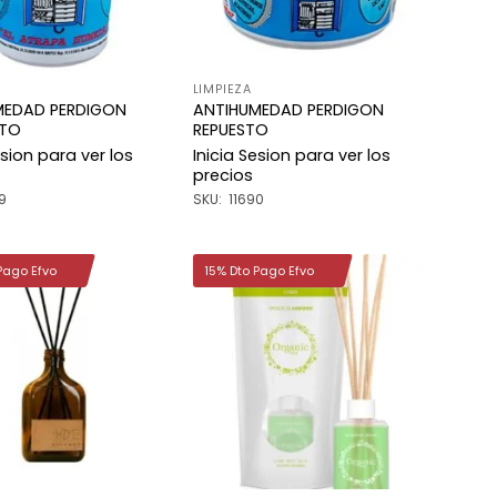
LIMPIEZA
MEDAD PERDIGON
ANTIHUMEDAD PERDIGON
TO
REPUESTO
esion para ver los
Inicia Sesion para ver los
precios
9
SKU: 11690
Pago Efvo
15% Dto Pago Efvo
Añadir
Añadir
a la
a la
lista de
lista de
deseos
deseos