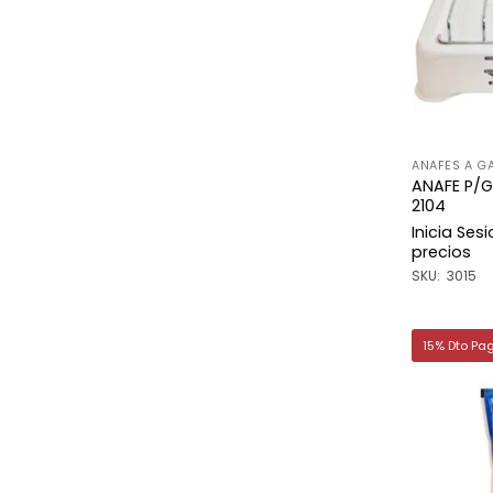
ANAFES A G
ANAFE P/G
2104
Inicia Ses
precios
SKU: 3015
15% Dto Pa