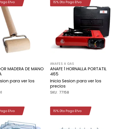
Pago Efvo
15% Dto Pago Efvo
Añadir
Añadir
a la
a la
lista de
lista de
deseos
deseos
ANAFES A GAS
OR MADERA DE MANO
ANAFE 1 HORNALLA PORTATIL
A
465
esion para ver los
Inicia Sesion para ver los
precios
01
SKU: 77158
Pago Efvo
15% Dto Pago Efvo
Añadir
Añadir
a la
a la