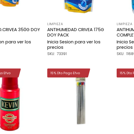
LIMPIEZA
LIMPIEZA
D.CRIVEA 350G DOY
ANTIHUMEDAD CRIVEA 175G
ANTIHU
DOY PACK
COMPLE
ion para ver los
Inicia Sesion para ver los
Inicia S
precios
precios
SKU: 73391
SKU: 1168
go Efvo
15% Dto Pago Efvo
15% Dto 
Añadir
Añadir
a la
a la
lista de
lista de
deseos
deseos