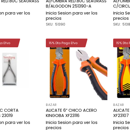
 RED.80C SEAGRASS
ALFOMBRA RED.80C SEAGRASS
ALFOMB
B/ALGODON 251390-A
C/CIRCU
ion para ver los
Inicia Sesion para ver los
Inicia S
precios
precios
SKU: 51390
SKU: 513
go Efvo
15% Dto Pago Efvo
15% Dto 
Añadir
Añadir
a la
a la
lista de
lista de
deseos
deseos
BAZAR
BAZAR
0C CORTA
ALICATE 6″ CHICO ACERO
ALICATE
 23019
KINGOBA XF23116
XF23107
ion para ver los
Inicia Sesion para ver los
Inicia S
precios
precios