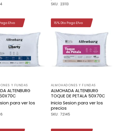
04
SKU: 23113
Pago Efvo
15% Dto Pago Efvo
Añadir
Añadir
a la
a la
lista de
lista de
deseos
deseos
ONES Y FUNDAS
ALMOHADONES Y FUNDAS
DA ALTENBURG
ALMOHADA ALTENBURG
 50X70C
TOQUE DE PETALA 50X70C
esion para ver los
Inicia Sesion para ver los
precios
16
SKU: 72145