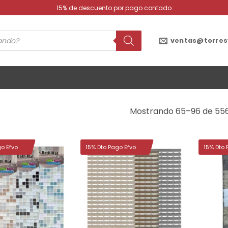
15% de descuento por pago contado
ventas@torres
Mostrando 65–96 de 556
go Efvo
15% Dto Pago Efvo
15% Dto 
Añadir
Añadir
a la
a la
lista de
lista de
deseos
deseos