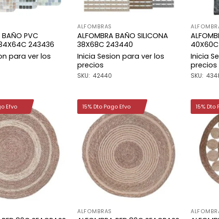
ALFOMBRAS
ALFOMBR
 BAÑO PVC
ALFOMBRA BAÑO SILICONA
ALFOMB
 34X64C 243436
38X68C 243440
40X60C
ion para ver los
Inicia Sesion para ver los
Inicia S
precios
precios
SKU: 42440
SKU: 434
go Efvo
15% Dto Pago Efvo
15% Dto 
Añadir
Añadir
a la
a la
lista de
lista de
deseos
deseos
ALFOMBRAS
ALFOMBR