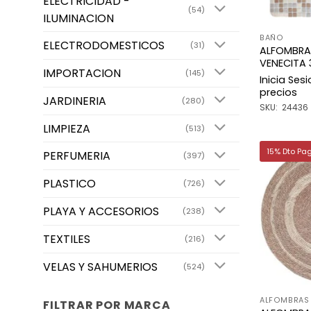
ELECTRICIDAD -
(54)
ILUMINACION
BAÑO
ELECTRODOMESTICOS
(31)
ALFOMBRA
VENECITA
IMPORTACION
(145)
Inicia Ses
precios
JARDINERIA
(280)
SKU: 24436
LIMPIEZA
(513)
15% Dto Pa
PERFUMERIA
(397)
PLASTICO
(726)
PLAYA Y ACCESORIOS
(238)
TEXTILES
(216)
VELAS Y SAHUMERIOS
(524)
ALFOMBRAS
FILTRAR POR MARCA