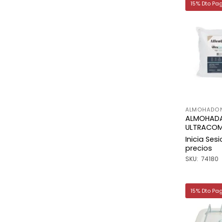
15% Dto Pa
ALMOHADON
ALMOHADA
ULTRACOM
Inicia Ses
precios
SKU: 74180
15% Dto Pa