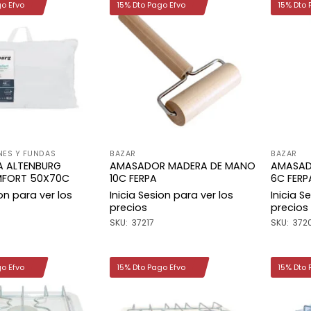
go Efvo
15% Dto Pago Efvo
15% Dto 
Añadir
Añadir
a la
a la
lista de
lista de
deseos
deseos
ES Y FUNDAS
BAZAR
BAZAR
 ALTENBURG
AMASADOR MADERA DE MANO
AMASAD
FORT 50X70C
10C FERPA
6C FERP
ion para ver los
Inicia Sesion para ver los
Inicia S
precios
precios
SKU: 37217
SKU: 372
go Efvo
15% Dto Pago Efvo
15% Dto 
Añadir
Añadir
a la
a la