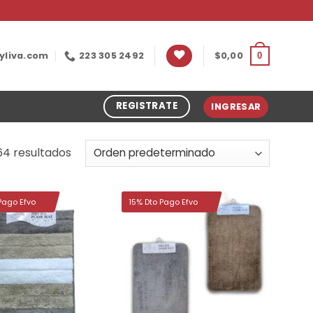
yliva.com
223 305 2492
$
0,00
0
REGISTRATE
INGRESAR
4 resultados
Pago Efvo
15% Dto Pago Efvo
Añadir
Añadir
a la
a la
lista de
lista de
deseos
deseos