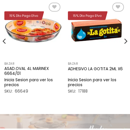
15% Dto Pago Efvo
15% Dto Pago Efvo
Añadir
Añadir
a la
a la
lista de
lista de
deseos
deseos
BAZAR
BAZAR
ASAD.OVAL 4L MARINEX
ADHESIVO LA GOTITA 2ML X6
6664/01
Inicia Sesion para ver los
Inicia Sesion para ver los
precios
precios
SKU: 66649
SKU: 17188