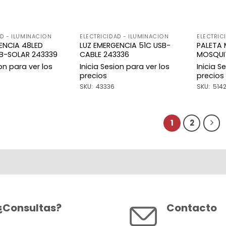
AD - ILUMINACION
ELECTRICIDAD - ILUMINACION
ELECTRIC
ENCIA 48LED
LUZ EMERGENCIA 51C USB-
PALETA
B-SOLAR 243339
CABLE 243336
MOSQUIT
ion para ver los
Inicia Sesion para ver los
Inicia S
precios
precios
SKU: 43336
SKU: 514
1
2
¿Consultas?
Contacto