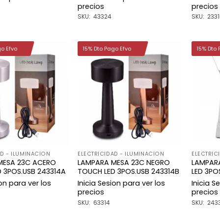
precios
precios
SKU: 43324
SKU: 233
go Efvo
15% Dto Pago Efvo
15% Dto 
Añadir
Añadir
a la
a la
lista de
lista de
deseos
deseos
AD - ILUMINACION
ELECTRICIDAD - ILUMINACION
ELECTRIC
MESA 23C ACERO
LAMPARA MESA 23C NEGRO
LAMPARA
 3POS.USB 243314A
TOUCH LED 3POS.USB 243314B
LED 3PO
ion para ver los
Inicia Sesion para ver los
Inicia S
precios
precios
SKU: 63314
SKU: 243