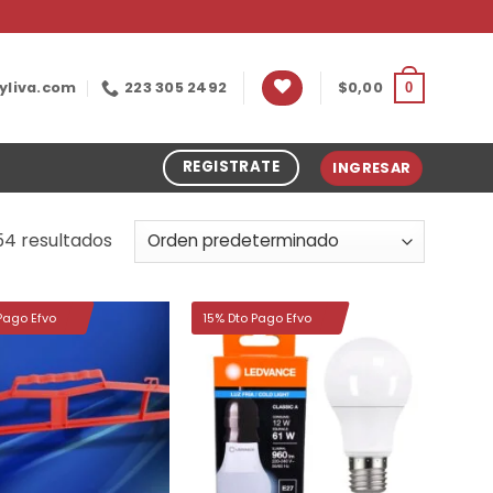
yliva.com
223 305 2492
$
0,00
0
REGISTRATE
INGRESAR
54 resultados
Pago Efvo
15% Dto Pago Efvo
Añadir
Añadir
a la
a la
lista de
lista de
deseos
deseos