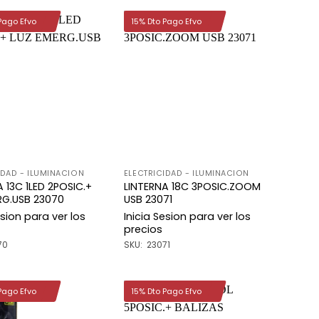
Pago Efvo
15% Dto Pago Efvo
Añadir
Añadir
a la
a la
lista de
lista de
deseos
deseos
IDAD - ILUMINACION
ELECTRICIDAD - ILUMINACION
 13C 1LED 2POSIC.+
LINTERNA 18C 3POSIC.ZOOM
RG.USB 23070
USB 23071
esion para ver los
Inicia Sesion para ver los
precios
70
SKU: 23071
Pago Efvo
15% Dto Pago Efvo