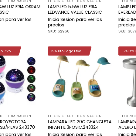
AD - ILUMINACION
ELECTRICIDAD - ILUMINACION
ELECTRIC
14W LUZ FRIA OSRAM
LAMP.LED 5.5W LUZ FRIA
LAMP.LE
SSIC
LEDVANCE VALUE CLASSIC
EVEREA
ion para ver los
Inicia Sesion para ver los
Inicia S
precios
precios
SKU: 62960
SKU: 307
go Efvo
15% Dto Pago Efvo
15% Dto 
Añadir
Añadir
a la
a la
lista de
lista de
deseos
deseos
AD - ILUMINACION
ELECTRICIDAD - ILUMINACION
ELECTRIC
 PROYECTORA
LAMPARA LED 20C CHANCLETA
LAMPAR
USB/PILAS 243370
INFANTIL 3POSIC.243324
ACERO L
ion para ver los
Inicia Sesion para ver los
Inicia S