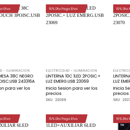
go Efvo
15% Dto Pago Efvo
15% Dto 
Añadir
Añadir
a la
a la
lista de
lista de
deseos
deseos
AD - ILUMINACION
ELECTRICIDAD - ILUMINACION
ELECTRIC
MESA 38C NEGRO
LINTERNA 10C 1LED 2POSIC.+
LINTERNA
ISC.USB 243316A
LUZ EMERG.USB 23069
LUZ EME
ion para ver los
Inicia Sesion para ver los
Inicia S
precios
precios
SKU: 23069
SKU: 230
go Efvo
15% Dto Pago Efvo
15% Dto 