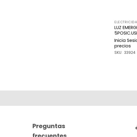
ELECTRICID
LUZ EMERG
5POSIC.US
Inicia Ses
precios
SKU: 33924
Preguntas
frecuentes