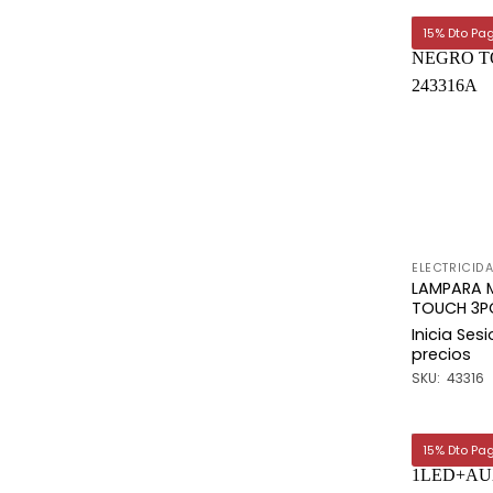
15% Dto Pa
ELECTRICID
LAMPARA 
TOUCH 3PO
Inicia Ses
precios
SKU: 43316
15% Dto Pa