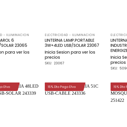
AD - ILUMINACION
ELECTRICIDAD - ILUMINACION
ELECTRIC
FAROL 6
LINTERNA LAMP.PORTABLE
LINTERN
/SOLAR 23065
3W+4LED USB/SOLAR 23067
INDUSTR
ENERGIZ
ion para ver los
Inicia Sesion para ver los
precios
Inicia S
precios
SKU: 23067
SKU: 509
go Efvo
15% Dto Pago Efvo
15% Dto 
Añadir
Añadir
a la
a la
lista de
lista de
deseos
deseos