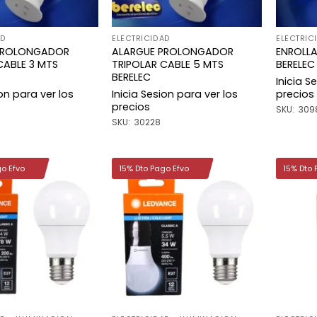
AD
ELECTRICIDAD
ELECTRIC
PROLONGADOR
ALARGUE PROLONGADOR
ENROLLA
CABLE 3 MTS
TRIPOLAR CABLE 5 MTS
BERELEC
BERELEC
Inicia S
ion para ver los
Inicia Sesion para ver los
precios
precios
SKU: 309
SKU: 30228
go Efvo
15% Dto Pago Efvo
15% Dto 
Añadir
Añadir
a la
a la
lista de
lista de
deseos
deseos