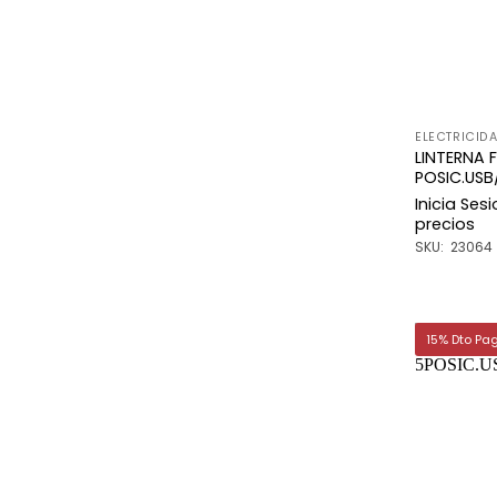
ELECTRICID
LINTERNA 
POSIC.USB
Inicia Ses
precios
SKU: 23064
15% Dto Pa