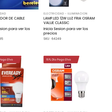
IDAD
ELECTRICIDAD - ILUMINACION
DOR DE CABLE
LAMP.LED 12W LUZ FRIA OSRAM
VALUE CLASSIC
esion para ver los
Inicia Sesion para ver los
precios
85
SKU: 64249
Pago Efvo
15% Dto Pago Efvo
Añadir
Añadir
a la
a la
lista de
lista de
deseos
deseos