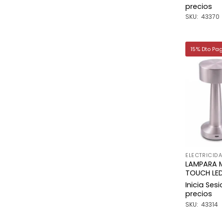
precios
SKU: 43370
15% Dto Pa
ELECTRICID
LAMPARA 
TOUCH LED
Inicia Ses
precios
SKU: 43314