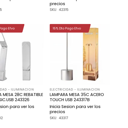
precios
15
SKU: 42315
Pago Efvo
15% Dto Pago Efvo
Añadir
Añadir
a la
a la
lista de
lista de
deseos
deseos
IDAD - ILUMINACION
ELECTRICIDAD - ILUMINACION
 MESA 28C REBATIBLE
LAMPARA MESA 35C ACERO
SIC.USB 243326
TOUCH USB 243317B
esion para ver los
Inicia Sesion para ver los
precios
32
SKU: 43317