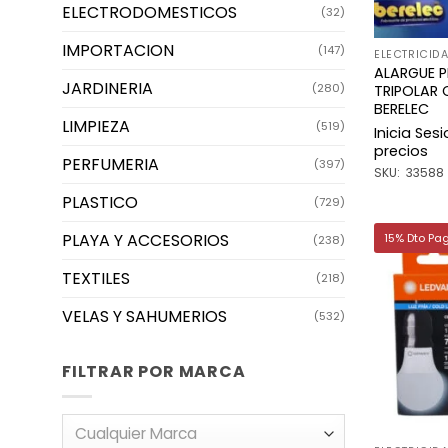
ELECTRODOMESTICOS
(32)
IMPORTACION
(147)
ELECTRICID
ALARGUE 
JARDINERIA
(280)
TRIPOLAR 
BERELEC
LIMPIEZA
(519)
Inicia Ses
precios
PERFUMERIA
(397)
SKU: 33588
PLASTICO
(729)
PLAYA Y ACCESORIOS
15% Dto Pa
(238)
TEXTILES
(218)
VELAS Y SAHUMERIOS
(532)
FILTRAR POR MARCA
Cualquier Marca