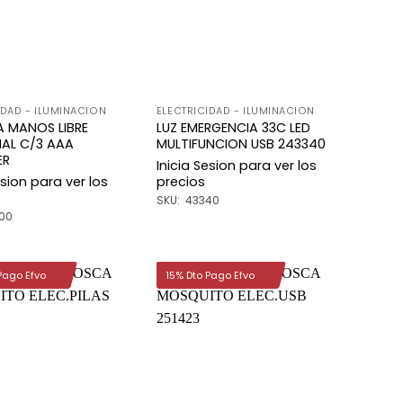
IDAD - ILUMINACION
ELECTRICIDAD - ILUMINACION
A MANOS LIBRE
LUZ EMERGENCIA 33C LED
IAL C/3 AAA
MULTIFUNCION USB 243340
ER
Inicia Sesion para ver los
esion para ver los
precios
SKU: 43340
00
Pago Efvo
15% Dto Pago Efvo
Añadir
Añadir
a la
a la
lista de
lista de
deseos
deseos