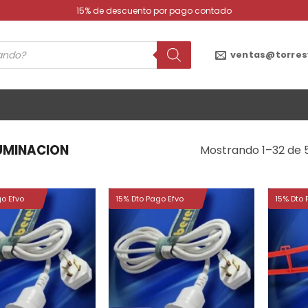
15% de descuento por pago contado
ventas@torres
LUMINACION
Mostrando 1–32 de 
go Efvo
15% Dto Pago Efvo
15% Dto 
Añadir
Añadir
a la
a la
lista de
lista de
deseos
deseos