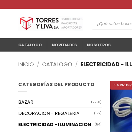
Saltar
al
contenido
Búsqueda
de
productos
CATÁLOGO
NOVEDADES
NOSOTROS
INICIO
/
CATALOGO
/
ELECTRICIDAD - I
CATEGORÍAS DEL PRODUCTO
15% Dto Pa
BAZAR
(2291)
DECORACION - REGALERIA
(177)
ELECTRICIDAD - ILUMINACION
(54)