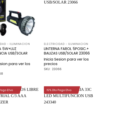
Añadir
Añadir
a la
a la
lista de
lista de
deseos
deseos
IDAD - ILUMINACION
ELECTRICIDAD - ILUMINACION
A 5W+LUZ
LINTERNA FAROL 5POSIC.+
NCIA USB/SOLAR
BALIZAS USB/SOLAR 23066
Inicia Sesion para ver los
esion para ver los
precios
SKU: 23066
68
Pago Efvo
15% Dto Pago Efvo
Añadir
Añadir
a la
a la
lista de
lista de
deseos
deseos