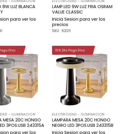
IDAD - ILUMINACION
ELECTRICIDAD - ILUMINACION
D 8W LUZ BLANCA
LAMP.LED 9W LUZ FRIA OSRAM
DY
VALUE CLASSIC
esion para ver los
Inicia Sesion para ver los
precios
91
SKU: 63211
Pago Efvo
15% Dto Pago Efvo
Añadir
Añadir
a la
a la
lista de
lista de
deseos
deseos
IDAD - ILUMINACION
ELECTRICIDAD - ILUMINACION
A MESA 20C HONGO
LAMPARA MESA 20C HONGO
ED 3POS.USB 243315A
NEGRO LED 3POS.USB 243315B
esion para ver los
Inicia Sesion para ver los