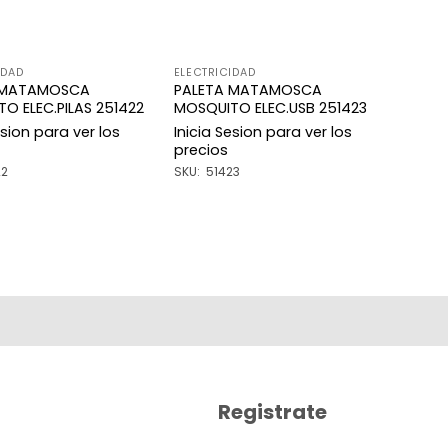
IDAD
ELECTRICIDAD
 MATAMOSCA
PALETA MATAMOSCA
O ELEC.PILAS 251422
MOSQUITO ELEC.USB 251423
esion para ver los
Inicia Sesion para ver los
precios
22
SKU: 51423
Registrate