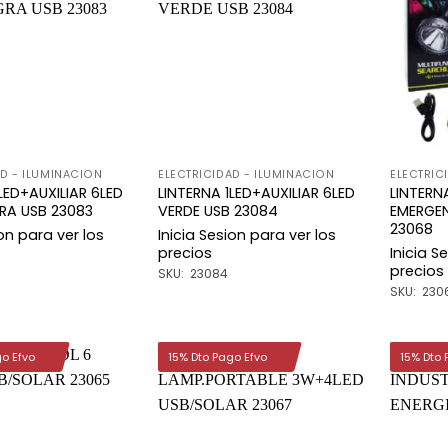
Añadir
Añadir
a la
a la
lista de
lista de
deseos
deseos
AD - ILUMINACION
ELECTRICIDAD - ILUMINACION
ELECTRIC
LED+AUXILIAR 6LED
LINTERNA 1LED+AUXILIAR 6LED
LINTERN
RA USB 23083
VERDE USB 23084
EMERGE
23068
ion para ver los
Inicia Sesion para ver los
precios
Inicia S
precios
SKU: 23084
SKU: 230
go Efvo
15% Dto Pago Efvo
15% Dto 
Añadir
Añadir
a la
a la
lista de
lista de
deseos
deseos