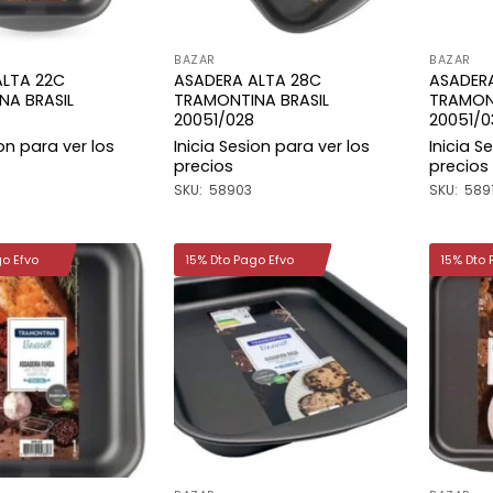
BAZAR
BAZAR
ALTA 22C
ASADERA ALTA 28C
ASADER
NA BRASIL
TRAMONTINA BRASIL
TRAMON
20051/028
20051/0
ion para ver los
Inicia Sesion para ver los
Inicia S
precios
precios
SKU: 58903
SKU: 589
go Efvo
15% Dto Pago Efvo
15% Dto 
Añadir
Añadir
a la
a la
lista de
lista de
deseos
deseos