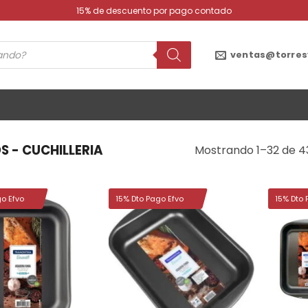
15% de descuento por pago contado
ventas@torres
S - CUCHILLERIA
Mostrando 1–32 de 4
go Efvo
15% Dto Pago Efvo
15% Dto 
Añadir
Añadir
a la
a la
lista de
lista de
deseos
deseos