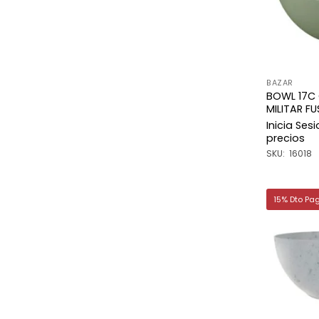
BAZAR
BOWL 17C
MILITAR F
Inicia Ses
precios
SKU: 16018
15% Dto Pa