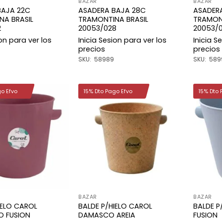
BAZAR
BAZAR
BAJA 22C
ASADERA BAJA 28C
ASADER
NA BRASIL
TRAMONTINA BRASIL
TRAMON
2
20053/028
20053/
ion para ver los
Inicia Sesion para ver los
Inicia S
precios
precios
SKU: 58989
SKU: 589
go Efvo
15% Dto Pago Efvo
15% Dto 
Añadir
Añadir
a la
a la
lista de
lista de
deseos
deseos
BAZAR
BAZAR
IELO CAROL
BALDE P/HIELO CAROL
BALDE P
O FUSION
DAMASCO AREIA
FUSION