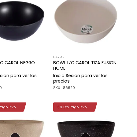
Añadir
Añadir
a la
a la
lista de
lista de
deseos
deseos
BAZAR
7C CAROL NEGRO
BOWL 17C CAROL TIZA FUSION
HOME
esion para ver los
Inicia Sesion para ver los
precios
9
SKU: 86620
Pago Efvo
15% Dto Pago Efvo
Añadir
Añadir
a la
a la
lista de
lista de
deseos
deseos