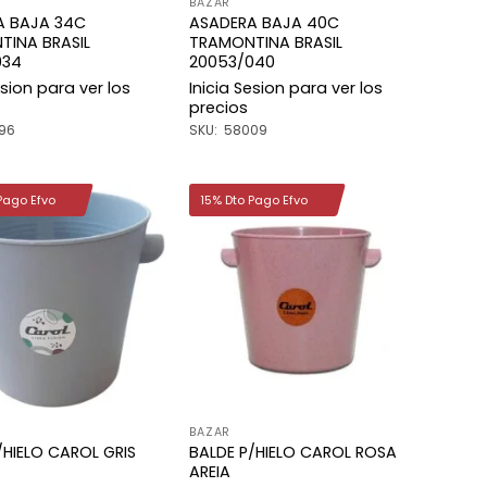
BAZAR
A BAJA 34C
ASADERA BAJA 40C
TINA BRASIL
TRAMONTINA BRASIL
034
20053/040
esion para ver los
Inicia Sesion para ver los
precios
96
SKU: 58009
Pago Efvo
15% Dto Pago Efvo
Añadir
Añadir
a la
a la
lista de
lista de
deseos
deseos
BAZAR
/HIELO CAROL GRIS
BALDE P/HIELO CAROL ROSA
AREIA