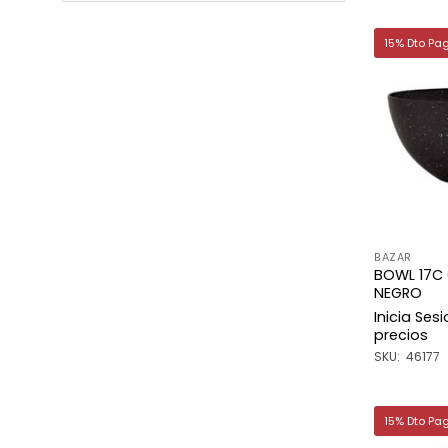
15% Dto Pa
BAZAR
BOWL 17C
NEGRO
Inicia Ses
precios
SKU: 46177
15% Dto Pa