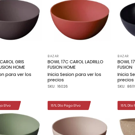
Añadir
Añadir
a la
a la
lista de
lista de
deseos
deseos
BAZAR
BAZAR
CAROL GRIS
BOWL 17C CAROL LADRILLO
BOWL 1
USION HOME
FUSION HOME
FUSION
ion para ver los
Inicia Sesion para ver los
Inicia S
precios
precios
SKU: 16026
SKU: 8611
go Efvo
15% Dto Pago Efvo
15% Dto 
Añadir
Añadir
a la
a la
lista de
lista de
deseos
deseos