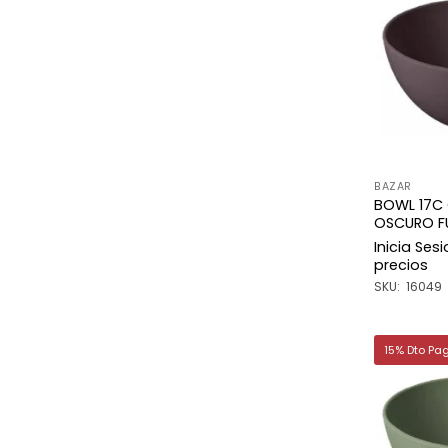
BAZAR
BOWL 17C 
OSCURO F
Inicia Ses
precios
SKU: 16049
15% Dto Pa