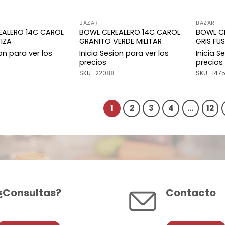
BAZAR
BAZAR
EALERO 14C CAROL
BOWL CEREALERO 14C CAROL
BOWL C
IZA
GRANITO VERDE MILITAR
GRIS FU
ion para ver los
Inicia Sesion para ver los
Inicia S
precios
precios
SKU: 22088
SKU: 147
1
2
3
4
…
12
¿Consultas?
Contacto