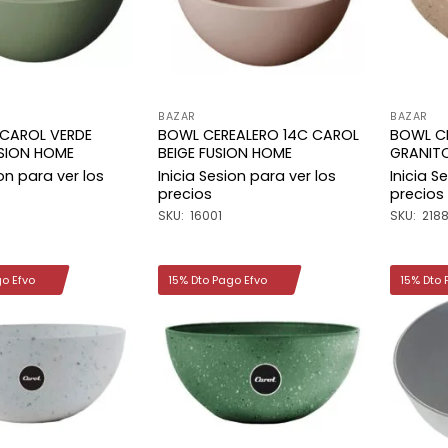
BAZAR
BAZAR
 CAROL VERDE
BOWL CEREALERO 14C CAROL
BOWL C
USION HOME
BEIGE FUSION HOME
GRANITO
ion para ver los
Inicia Sesion para ver los
Inicia S
precios
precios
SKU: 16001
SKU: 218
go Efvo
15% Dto Pago Efvo
15% Dto 
Añadir
Añadir
a la
a la
lista de
lista de
deseos
deseos