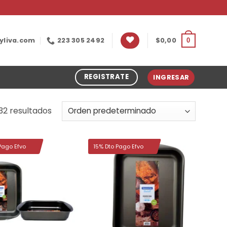
yliva.com
223 305 2492
$
0,00
0
REGISTRATE
INGRESAR
32 resultados
Pago Efvo
15% Dto Pago Efvo
Añadir
Añadir
a la
a la
lista de
lista de
deseos
deseos