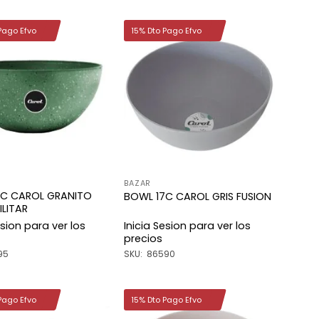
Pago Efvo
15% Dto Pago Efvo
Añadir
Añadir
a la
a la
lista de
lista de
deseos
deseos
BAZAR
7C CAROL GRANITO
BOWL 17C CAROL GRIS FUSION
ILITAR
esion para ver los
Inicia Sesion para ver los
precios
95
SKU: 86590
Pago Efvo
15% Dto Pago Efvo