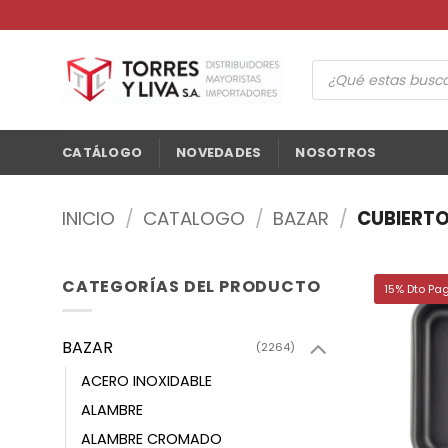
Saltar
al
contenido
Búsqueda
de
productos
CATÁLOGO
NOVEDADES
NOSOTROS
INICIO
/
CATALOGO
/
BAZAR
/
CUBIERTO
CATEGORÍAS DEL PRODUCTO
15% Dto Pa
BAZAR
(2264)
ACERO INOXIDABLE
ALAMBRE
ALAMBRE CROMADO