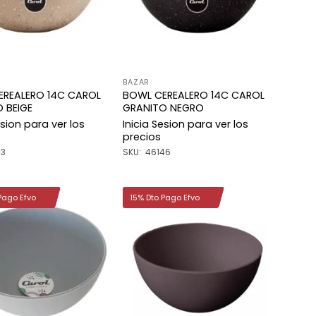
BAZAR
EREALERO 14C CAROL
BOWL CEREALERO 14C CAROL
 BEIGE
GRANITO NEGRO
esion para ver los
Inicia Sesion para ver los
precios
83
SKU: 46146
Pago Efvo
15% Dto Pago Efvo
Añadir
Añadir
a la
a la
lista de
lista de
deseos
deseos