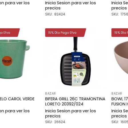
ion para ver los
Inicia Sesion para ver los
Inicia S
precios
precios
SKU: 82424
SKU: 175
go Efvo
15% Dto Pago Efvo
15% Dto 
Añadir
Añadir
a la
a la
lista de
lista de
deseos
deseos
BAZAR
BAZAR
IELO CAROL VERDE
BIFERA GRILL 26C TRAMONTINA
BOWL 17
LORETO 20392/024
FUSION
ion para ver los
Inicia Sesion para ver los
Inicia S
precios
precios
SKU: 26624
SKU: 160