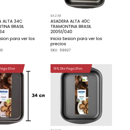
BAZAR
A ALTA 34C
ASADERA ALTA 40C
TINA BRASIL
TRAMONTINA BRASIL
34
20051/040
esion para ver los
Inicia Sesion para ver los
precios
10
SKU: 59927
Pago Efvo
15% Dto Pago Efvo
Añadir
Añadir
a la
a la
lista de
lista de
deseos
deseos