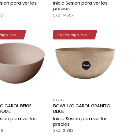
esion para ver los
Inicia Sesion para ver los
precios
68
SKU: 14557
Pago Efvo
15% Dto Pago Efvo
Añadir
Añadir
a la
a la
lista de
lista de
deseos
deseos
BAZAR
C CAROL BEIGE
BOWL 17C CAROL GRANITO
 HOME
BEIGE
esion para ver los
Inicia Sesion para ver los
precios
56
SKU: 21892