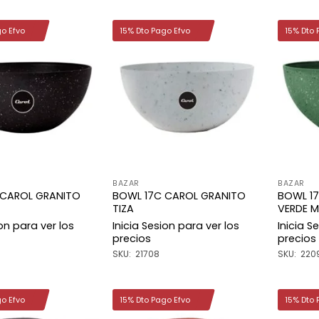
go Efvo
15% Dto Pago Efvo
15% Dto 
Añadir
Añadir
a la
a la
lista de
lista de
deseos
deseos
BAZAR
BAZAR
 CAROL GRANITO
BOWL 17C CAROL GRANITO
BOWL 1
TIZA
VERDE M
ion para ver los
Inicia Sesion para ver los
Inicia S
precios
precios
SKU: 21708
SKU: 220
go Efvo
15% Dto Pago Efvo
15% Dto 