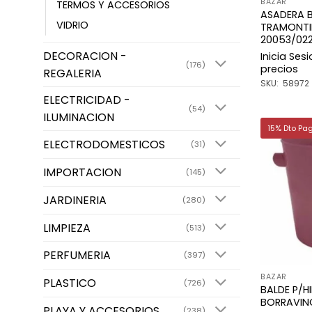
BAZAR
TERMOS Y ACCESORIOS
ASADERA 
VIDRIO
TRAMONTI
20053/02
DECORACION -
Inicia Ses
(176)
precios
REGALERIA
SKU: 58972
ELECTRICIDAD -
(54)
ILUMINACION
15% Dto Pa
ELECTRODOMESTICOS
(31)
IMPORTACION
(145)
JARDINERIA
(280)
LIMPIEZA
(513)
PERFUMERIA
(397)
BAZAR
PLASTICO
(726)
BALDE P/H
BORRAVIN
PLAYA Y ACCESORIOS
(238)