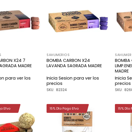
Añadir
Añadir
a la
a la
lista de
lista de
deseos
deseos
S
SAHUMERIOS
SAHUMER
RBON X24 7
BOMBA CARBON X24
BOMBA 
SAGRADA MADRE
LAVANDA SAGRADA MADRE
LIMP.EN
MADRE
ion para ver los
Inicia Sesion para ver los
Inicia S
precios
precios
SKU: 82324
SKU: 826
go Efvo
15% Dto Pago Efvo
15% Dto 
Añadir
Añadir
a la
a la
lista de
lista de