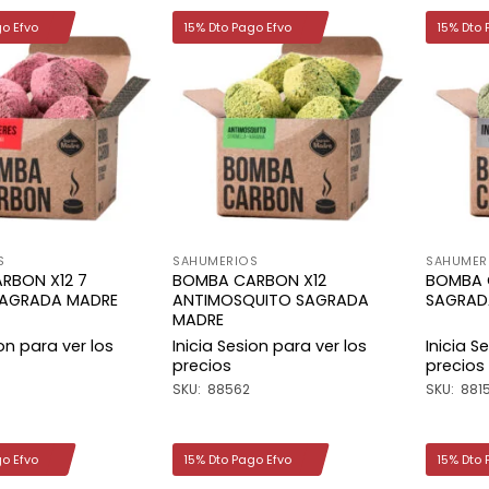
go Efvo
15% Dto Pago Efvo
15% Dto 
Añadir
Añadir
a la
a la
lista de
lista de
deseos
deseos
S
SAHUMERIOS
SAHUMER
RBON X12 7
BOMBA CARBON X12
BOMBA 
SAGRADA MADRE
ANTIMOSQUITO SAGRADA
SAGRAD
MADRE
ion para ver los
Inicia Sesion para ver los
Inicia S
precios
precios
SKU: 88562
SKU: 881
go Efvo
15% Dto Pago Efvo
15% Dto 