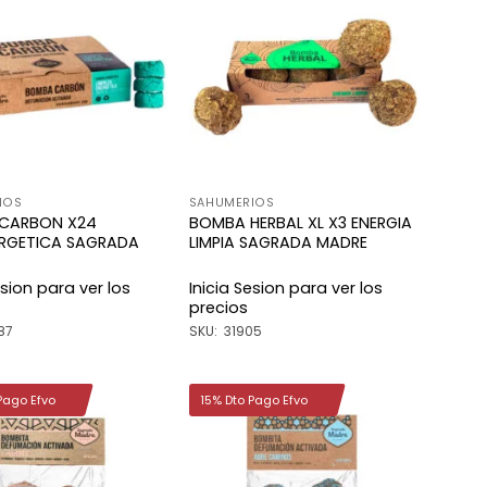
Añadir
Añadir
a la
a la
lista de
lista de
deseos
deseos
IOS
SAHUMERIOS
CARBON X24
BOMBA HERBAL XL X3 ENERGIA
ERGETICA SAGRADA
LIMPIA SAGRADA MADRE
esion para ver los
Inicia Sesion para ver los
precios
87
SKU: 31905
Pago Efvo
15% Dto Pago Efvo
Añadir
Añadir
a la
a la
lista de
lista de