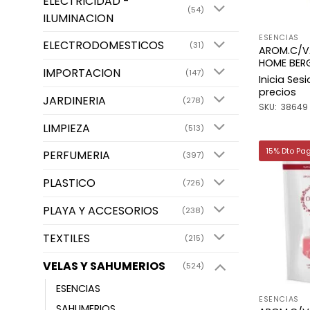
ELECTRICIDAD -
(54)
ILUMINACION
ESENCIAS
ELECTRODOMESTICOS
(31)
AROM.C/V
HOME BER
IMPORTACION
(147)
Inicia Ses
precios
JARDINERIA
(278)
SKU: 38649
LIMPIEZA
(513)
15% Dto Pa
PERFUMERIA
(397)
PLASTICO
(726)
PLAYA Y ACCESORIOS
(238)
TEXTILES
(215)
VELAS Y SAHUMERIOS
(524)
ESENCIAS
ESENCIAS
SAHUMERIOS