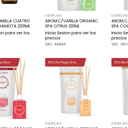
ESENCIAS
ESENCIAS
ARILLA CUATRO
AROM.C/VARILLA ORGANIC
AROM.C
GAMOTA 200ML
SPA CITRUS 120ML
SPA COC
ion para ver los
Inicia Sesion para ver los
Inicia S
precios
precios
SKU: 49849
SKU: 387
go Efvo
15% Dto Pago Efvo
15% Dto 
Añadir
Añadir
a la
a la
lista de
lista de
deseos
deseos
ESENCIAS
ESENCIAS