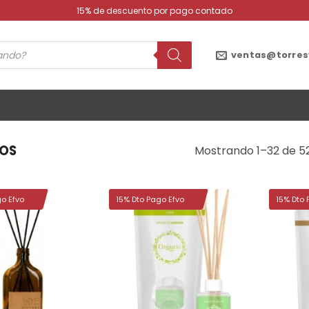
15% de descuento por pago contado
ventas@torres
IOS
Mostrando 1–32 de 5
go Efvo
15% Dto Pago Efvo
15% Dto 
Añadir
Añadir
a la
a la
lista de
lista de
deseos
deseos