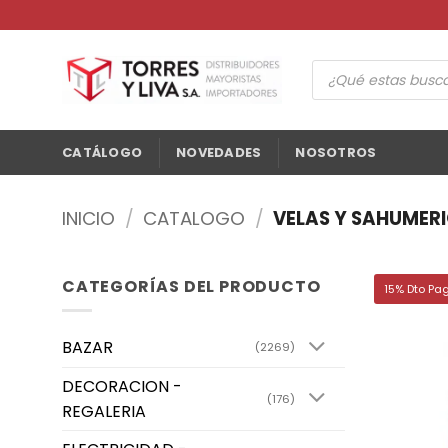
Saltar
al
contenido
Búsqueda
de
productos
CATÁLOGO
NOVEDADES
NOSOTROS
INICIO
/
CATALOGO
/
VELAS Y SAHUMER
CATEGORÍAS DEL PRODUCTO
15% Dto Pa
BAZAR
(2269)
DECORACION -
(176)
REGALERIA