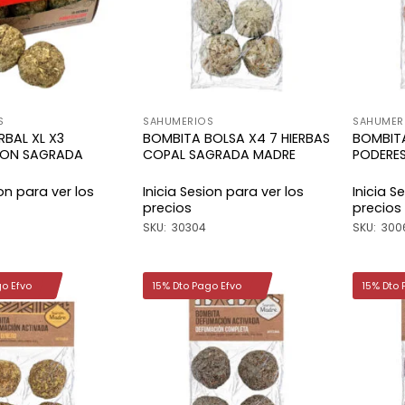
deseos
deseos
S
SAHUMERIOS
SAHUMER
BAL XL X3
BOMBITA BOLSA X4 7 HIERBAS
BOMBITA
CION SAGRADA
COPAL SAGRADA MADRE
PODERE
ion para ver los
Inicia Sesion para ver los
Inicia S
precios
precios
SKU: 30304
SKU: 300
go Efvo
15% Dto Pago Efvo
15% Dto 
Añadir
Añadir
a la
a la
lista de
lista de
deseos
deseos