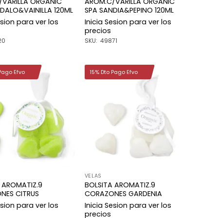
/VARILLA ORGANIC
AROM.C/VARILLA ORGANIC
DALO&VAINILLA 120ML
SPA SANDIA&PEPINO 120ML
esion para ver los
Inicia Sesion para ver los
precios
20
SKU: 49871
Pago Efvo
15% Dto Pago Efvo
Añadir
Añadir
a la
a la
lista de
lista de
deseos
deseos
VELAS
 AROMATIZ.9
BOLSITA AROMATIZ.9
NES CITRUS
CORAZONES GARDENIA
esion para ver los
Inicia Sesion para ver los
precios