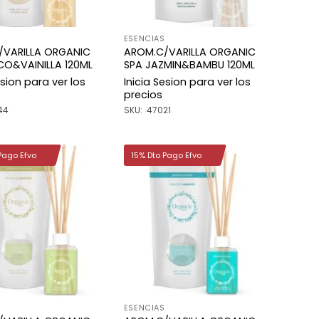
ESENCIAS
/VARILLA ORGANIC
AROM.C/VARILLA ORGANIC
O&VAINILLA 120ML
SPA JAZMIN&BAMBU 120ML
esion para ver los
Inicia Sesion para ver los
precios
44
SKU: 47021
Pago Efvo
15% Dto Pago Efvo
Añadir
Añadir
a la
a la
lista de
lista de
deseos
deseos
ESENCIAS