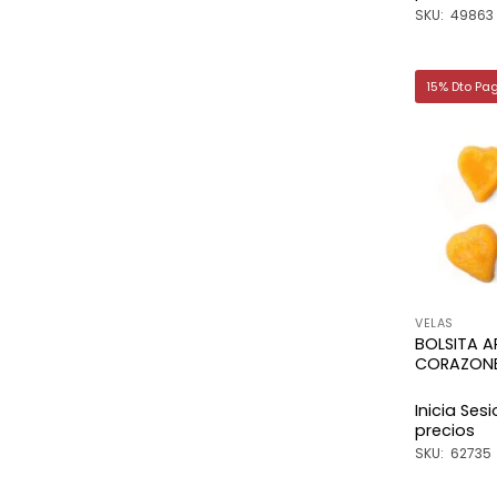
SKU: 49863
15% Dto Pa
VELAS
BOLSITA A
CORAZON
Inicia Ses
precios
SKU: 62735