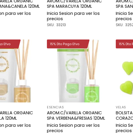
ARILLA ORGANIC
AROM.C/VARILLA ORGANIC
AROM.C
ANA&CANELA 120ML
SPA MARACUYA 120ML
SPA SAN
ion para ver los
Inicia Sesion para ver los
Inicia S
precios
precios
SKU: 33213
SKU: 325
go Efvo
15% Dto Pago Efvo
15% Dto 
Añadir
Añadir
a la
a la
lista de
lista de
deseos
deseos
ESENCIAS
VELAS
ARILLA ORGANIC
AROM.C/VARILLA ORGANIC
BOLSITA
LA 120ML
SPA VERBENA&FRESIAS 120ML
CORAZO
ion para ver los
Inicia Sesion para ver los
Inicia S
precios
precios