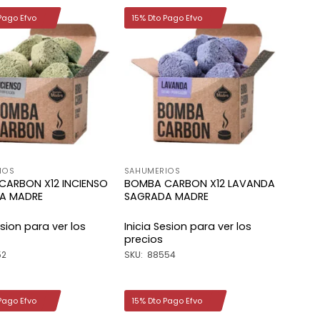
Pago Efvo
15% Dto Pago Efvo
Añadir
Añadir
a la
a la
lista de
lista de
deseos
deseos
IOS
SAHUMERIOS
CARBON X12 INCIENSO
BOMBA CARBON X12 LAVANDA
A MADRE
SAGRADA MADRE
esion para ver los
Inicia Sesion para ver los
precios
52
SKU: 88554
Pago Efvo
15% Dto Pago Efvo