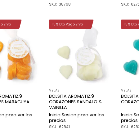
SKU: 38768
SKU: 627
go Efvo
15% Dto Pago Efvo
15% Dto 
Añadir
Añadir
a la
a la
lista de
lista de
deseos
deseos
VELAS
VELAS
ROMATIZ.9
BOLSITA AROMATIZ.9
BOLSITA
ES MARACUYA
CORAZONES SANDALO &
CORAZO
VAINILLA
ion para ver los
Inicia Sesion para ver los
Inicia S
precios
precios
SKU: 62841
SKU: 628