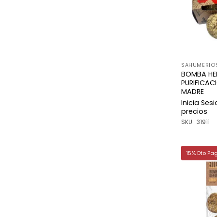
SAHUMERIO
BOMBA HER
PURIFICA
MADRE
Inicia Ses
precios
SKU: 31911
15% Dto Pa