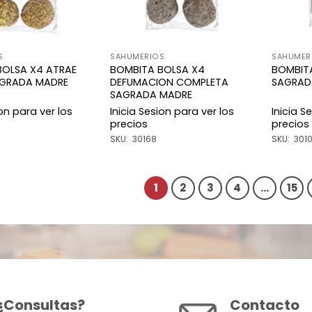
S
SAHUMERIOS
SAHUMER
BOLSA X4 ATRAE
BOMBITA BOLSA X4
BOMBIT
AGRADA MADRE
DEFUMACION COMPLETA
SAGRAD
SAGRADA MADRE
ion para ver los
Inicia Sesion para ver los
Inicia S
precios
precios
SKU: 30168
SKU: 301
1
2
3
4
…
15
¿Consultas?
Contacto