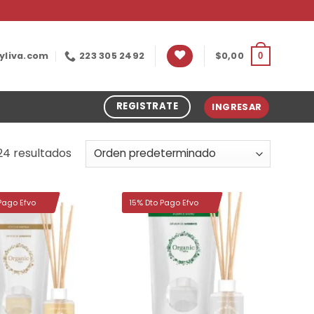
yliva.com
223 305 2492
$
0,00
0
REGISTRATE
INGRESAR
24 resultados
Pago Efvo
15% Dto Pago Efvo
Añadir
Añadir
a la
a la
lista de
lista de
deseos
deseos