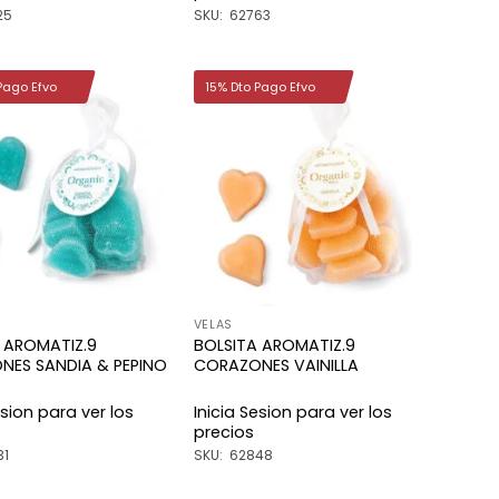
25
SKU: 62763
Pago Efvo
15% Dto Pago Efvo
Añadir
Añadir
a la
a la
lista de
lista de
deseos
deseos
VELAS
 AROMATIZ.9
BOLSITA AROMATIZ.9
NES SANDIA & PEPINO
CORAZONES VAINILLA
esion para ver los
Inicia Sesion para ver los
precios
31
SKU: 62848