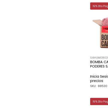
15% Dto Pa
SAHUMERIO
BOMBA CA
PODERES 
Inicia Ses
precios
SKU: 88530
15% Dto Pa