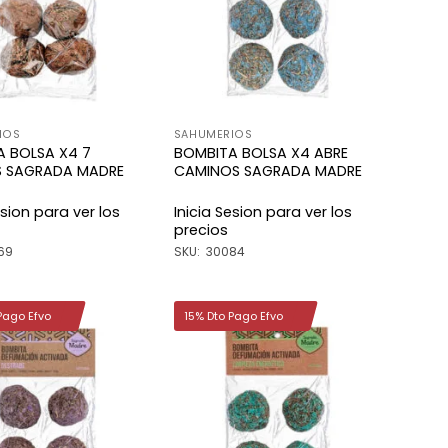
deseos
deseos
IOS
SAHUMERIOS
 BOLSA X4 7
BOMBITA BOLSA X4 ABRE
S SAGRADA MADRE
CAMINOS SAGRADA MADRE
esion para ver los
Inicia Sesion para ver los
precios
69
SKU: 30084
Pago Efvo
15% Dto Pago Efvo
Añadir
Añadir
a la
a la
lista de
lista de
deseos
deseos