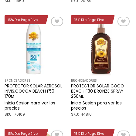
SKU: 11659
SKU: 20159
15% Dto Pago Efvo
15% Dto Pago Efvo
Añadir
Añadir
a la
a la
lista de
lista de
deseos
deseos
BRONCEADORES
BRONCEADORES
PROTECTOR SOLAR AEROSOL
PROTECTOR SOLAR COCO
INVIS.COCOA BEACH F50
BEACH F30 BRONZE SPRAY
170M
250ML
Inicia Sesion para ver los
Inicia Sesion para ver los
precios
precios
SKU: 76109
SKU: 44810
15% Dto Pago Efvo
15% Dto Pago Efvo