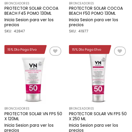
BRONCEADORES
BRONCEADORES
PROTECTOR SOLAR COCOA
PROTECTOR SOLAR COCOA
BEACH F45 POMO 130ML
BEACH F50 POMO 130ML
Inicia Sesion para ver los
Inicia Sesion para ver los
precios
precios
SKU: 42847
SKU: 41977
15% Dto Pago Efvo
15% Dto Pago Efvo
Añadir
Añadir
a la
a la
lista de
lista de
deseos
deseos
BRONCEADORES
BRONCEADORES
PROTECTOR SOLAR VN FPS 50
PROTECTOR SOLAR VN FPS 50
X 120ML
X 250 ML
Inicia Sesion para ver los
Inicia Sesion para ver los
precios
precios