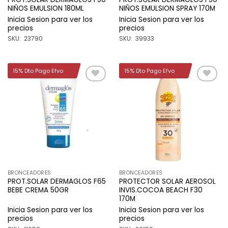
NIÑOS EMULSION 180ML
NIÑOS EMULSION SPRAY 170M
Inicia Sesion para ver los
Inicia Sesion para ver los
precios
precios
SKU: 23790
SKU: 39933
15% Dto Pago Efvo
15% Dto Pago Efvo
Añadir
Añadir
a la
a la
lista de
lista de
deseos
deseos
BRONCEADORES
BRONCEADORES
PROT.SOLAR DERMAGLOS F65
PROTECTOR SOLAR AEROSOL
BEBE CREMA 50GR
INVIS.COCOA BEACH F30
170M
Inicia Sesion para ver los
Inicia Sesion para ver los
precios
precios