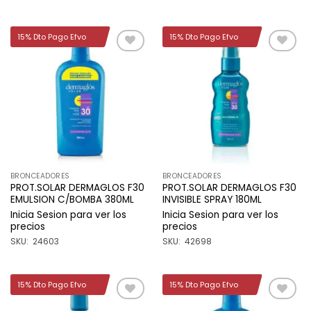
15% Dto Pago Efvo
15% Dto Pago Efvo
Añadir
Añadir
a la
a la
lista de
lista de
deseos
deseos
BRONCEADORES
BRONCEADORES
PROT.SOLAR DERMAGLOS F30
PROT.SOLAR DERMAGLOS F30
EMULSION C/BOMBA 380ML
INVISIBLE SPRAY 180ML
Inicia Sesion para ver los
Inicia Sesion para ver los
precios
precios
SKU: 24603
SKU: 42698
15% Dto Pago Efvo
15% Dto Pago Efvo
Añadir
Añadir