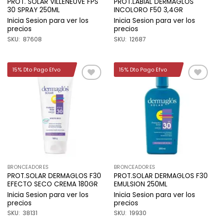
PROT. SOLAR VILLENEUVE FPS
PROT.LABIAL DERMAGLOS
30 SPRAY 250ML
INCOLORO F50 3,4GR
Inicia Sesion para ver los
Inicia Sesion para ver los
precios
precios
SKU: 87608
SKU: 12687
15% Dto Pago Efvo
15% Dto Pago Efvo
Añadir
Añadir
a la
a la
lista de
lista de
deseos
deseos
BRONCEADORES
BRONCEADORES
PROT.SOLAR DERMAGLOS F30
PROT.SOLAR DERMAGLOS F30
EFECTO SECO CREMA 180GR
EMULSION 250ML
Inicia Sesion para ver los
Inicia Sesion para ver los
precios
precios
SKU: 38131
SKU: 19930