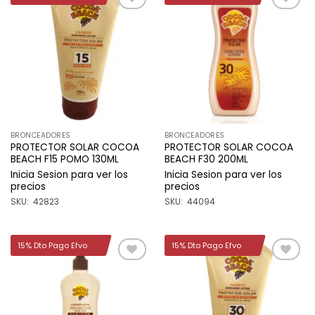
Añadir
Añadir
a la
a la
lista de
lista de
deseos
deseos
BRONCEADORES
BRONCEADORES
PROTECTOR SOLAR COCOA
PROTECTOR SOLAR COCOA
BEACH F15 POMO 130ML
BEACH F30 200ML
Inicia Sesion para ver los
Inicia Sesion para ver los
precios
precios
SKU: 42823
SKU: 44094
15% Dto Pago Efvo
15% Dto Pago Efvo
Añadir
Añadir
a la
a la
lista de
lista de
deseos
deseos