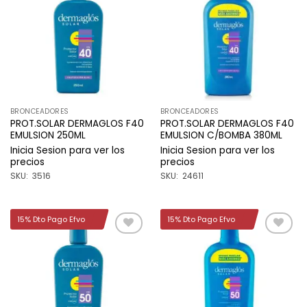
a la
a la
lista de
lista de
deseos
deseos
BRONCEADORES
BRONCEADORES
PROT.SOLAR DERMAGLOS F40
PROT.SOLAR DERMAGLOS F40
EMULSION 250ML
EMULSION C/BOMBA 380ML
Inicia Sesion para ver los
Inicia Sesion para ver los
precios
precios
SKU: 3516
SKU: 24611
15% Dto Pago Efvo
15% Dto Pago Efvo
Añadir
Añadir
a la
a la
lista de
lista de
deseos
deseos