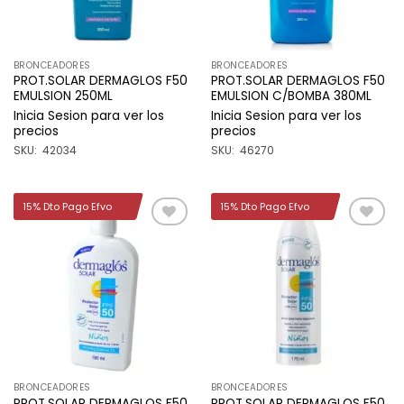
BRONCEADORES
BRONCEADORES
PROT.SOLAR DERMAGLOS F50
PROT.SOLAR DERMAGLOS F50
EMULSION 250ML
EMULSION C/BOMBA 380ML
Inicia Sesion para ver los
Inicia Sesion para ver los
precios
precios
SKU: 42034
SKU: 46270
15% Dto Pago Efvo
15% Dto Pago Efvo
Añadir
Añadir
a la
a la
lista de
lista de
deseos
deseos
BRONCEADORES
BRONCEADORES
PROT.SOLAR DERMAGLOS F50
PROT.SOLAR DERMAGLOS F50