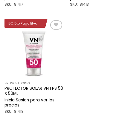
SKU: 81417
SKU: 81413
15% Dto Pago Efvo
Añadir
a la
lista de
deseos
BRONCEADORES
PROTECTOR SOLAR VN FPS 50
X 50ML
Inicia Sesion para ver los
precios
SKU: 81418