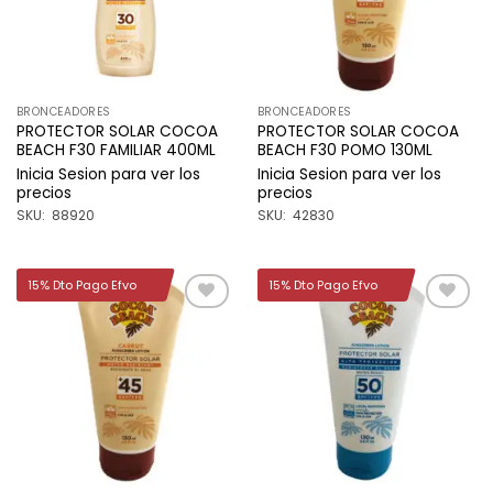
BRONCEADORES
BRONCEADORES
PROTECTOR SOLAR COCOA
PROTECTOR SOLAR COCOA
BEACH F30 FAMILIAR 400ML
BEACH F30 POMO 130ML
Inicia Sesion para ver los
Inicia Sesion para ver los
precios
precios
SKU: 88920
SKU: 42830
15% Dto Pago Efvo
15% Dto Pago Efvo
Añadir
Añadir
a la
a la
lista de
lista de
deseos
deseos