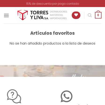
Saltar
15% de descuento por pago contado
al
contenido
0
Artículos favoritos
No se han añadido productos a la lista de deseos