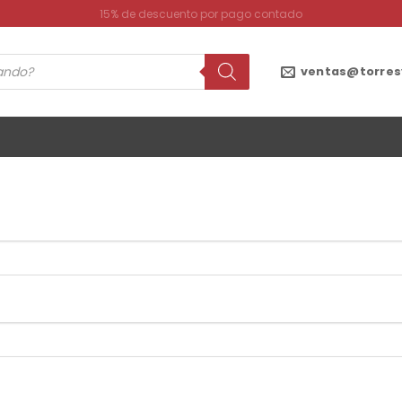
15% de descuento por pago contado
ventas@torres
rio