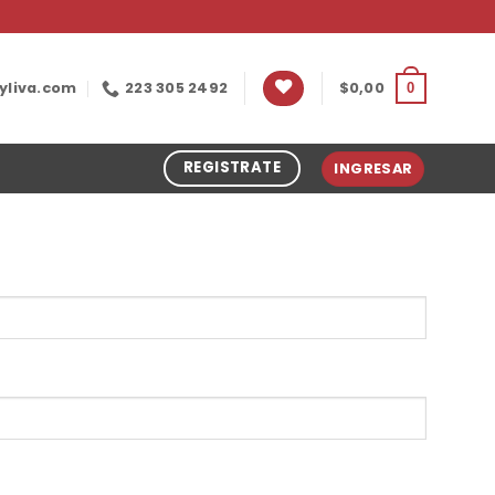
yliva.com
223 305 2492
$
0,00
0
REGISTRATE
INGRESAR