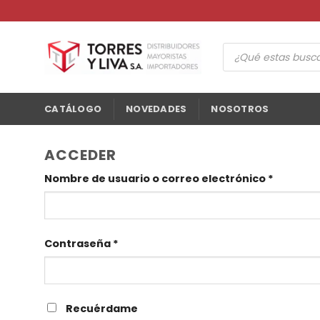
Saltar
al
contenido
Búsqueda
de
productos
CATÁLOGO
NOVEDADES
NOSOTROS
ACCEDER
Obligato
Nombre de usuario o correo electrónico
*
Obligatorio
Contraseña
*
Recuérdame