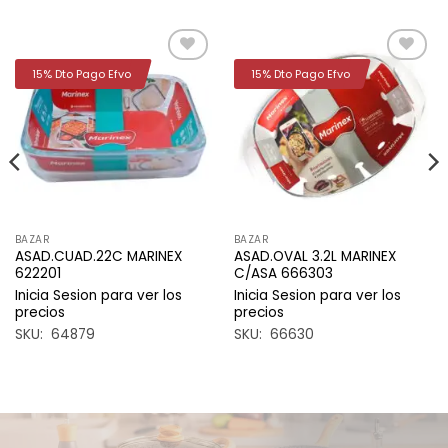
15% Dto Pago Efvo
15% Dto Pago Efvo
Añadir
Añadir
a la
a la
lista de
lista de
deseos
deseos
BAZAR
BAZAR
ASAD.CUAD.22C MARINEX
ASAD.OVAL 3.2L MARINEX
622201
C/ASA 666303
Inicia Sesion para ver los
Inicia Sesion para ver los
precios
precios
SKU: 64879
SKU: 66630