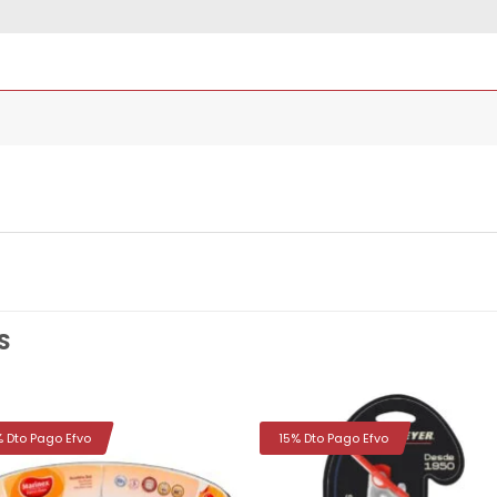
S
% Dto Pago Efvo
15% Dto Pago Efvo
Añadir
Aña
a la
a 
lista de
list
deseos
des