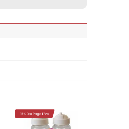
15% Dto Pago Efvo
dir
Añadir
la
a la
a de
lista de
eos
deseos