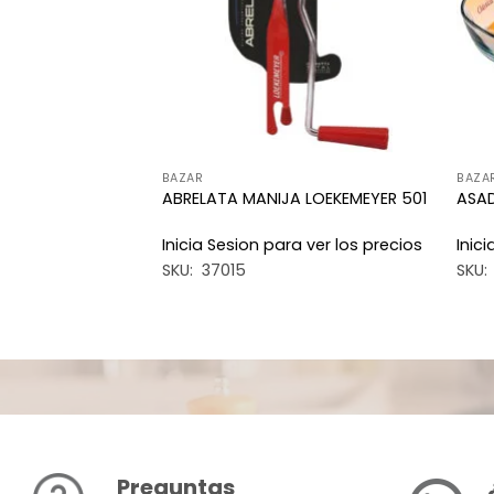
BAZAR
BAZA
ARINEX 622201
ABRELATA MANIJA LOEKEMEYER 501
ASAD
a ver los precios
Inicia Sesion para ver los precios
Inic
SKU: 37015
SKU:
Preguntas