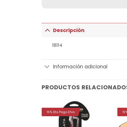
Descripción
18114
Información adicional
PRODUCTOS RELACIONADO
15% Dto Pago Efvo
15
Añadir
Añadir
a la
a la
lista de
lista de
deseos
deseos