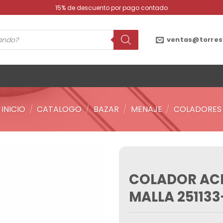
15% de descuento por pago contado
ventas@torres
INICIO
/
CATALOGO
/
BAZAR
/
MENAJE
/
COLADORES
COLADOR ACE
Añadir
a la
MALLA 251133
lista de
deseos