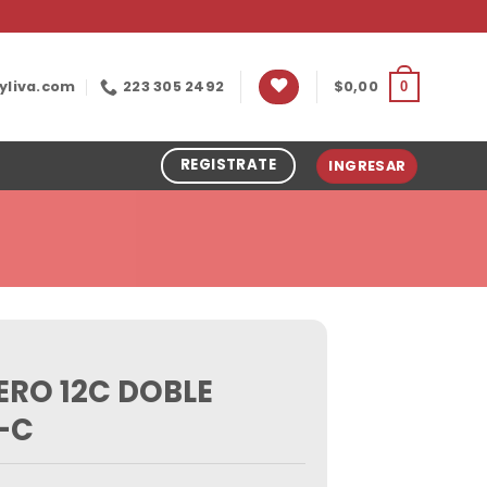
yliva.com
223 305 2492
$
0,00
0
REGISTRATE
INGRESAR
RO 12C DOBLE
-C