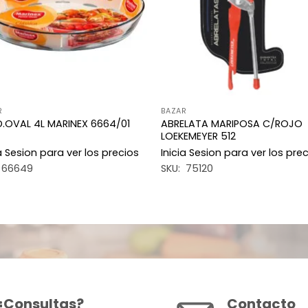
R
BAZAR
ABRELATA MARIPOSA C/ROJO
.OVAL 4L MARINEX 6664/01
LOEKEMEYER 512
ia Sesion para ver los precios
Inicia Sesion para ver los pre
 66649
SKU: 75120
¿Consultas?
Contacto