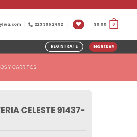
yliva.com
223 305 2492
$
0,00
0
REGISTRATE
INGRESAR
OS Y CARRITOS
RIA CELESTE 91437-