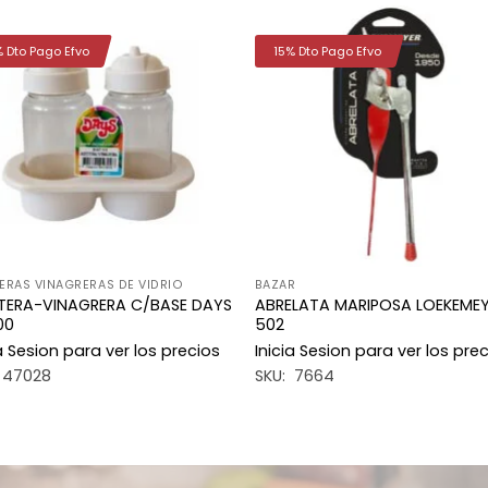
% Dto Pago Efvo
15% Dto Pago Efvo
Añadir
Aña
a la
a 
lista de
list
deseos
des
ERAS VINAGRERAS DE VIDRIO
BAZAR
TERA-VINAGRERA C/BASE DAYS
ABRELATA MARIPOSA LOEKEME
00
502
ia Sesion para ver los precios
Inicia Sesion para ver los pre
 47028
SKU: 7664