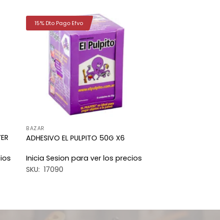
15% Dto Pago Efvo
dir
Añadir
la
a la
a de
lista de
eos
deseos
BAZAR
YER
ADHESIVO EL PULPITO 50G X6
cios
Inicia Sesion para ver los precios
SKU: 17090