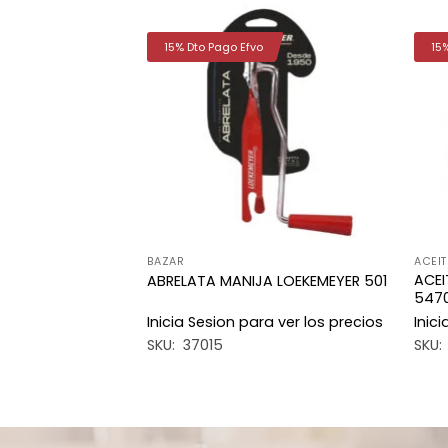
15% Dto Pago Efvo
15
Añadir
Añadir
a la
a la
lista de
lista de
deseos
deseos
BAZAR
ACEIT
4L 30X21C
ACEI
ABRELATA MANIJA LOEKEMEYER 501
547
a ver los precios
Inicia Sesion para ver los precios
Inic
SKU: 37015
SKU: