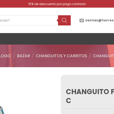
15% de descuento por pago contado
ventas@torres
LOGO
/
BAZAR
/
CHANGUITOS Y CARRITOS
/
CHANGUIT
CHANGUITO FE
Añadir
a la
C
lista de
deseos