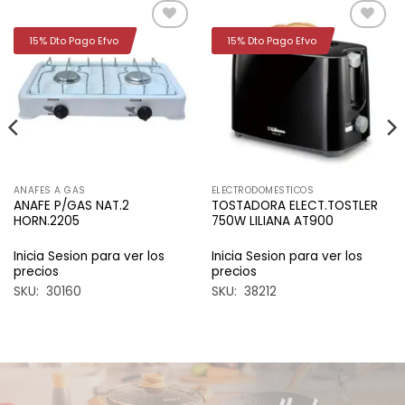
15% Dto Pago Efvo
15% Dto Pago Efvo
Añadir
Añadir
a la
a la
lista de
lista de
deseos
deseos
ANAFES A GAS
ELECTRODOMESTICOS
ANAFE P/GAS NAT.2
TOSTADORA ELECT.TOSTLER
HORN.2205
750W LILIANA AT900
Inicia Sesion para ver los
Inicia Sesion para ver los
precios
precios
SKU: 30160
SKU: 38212