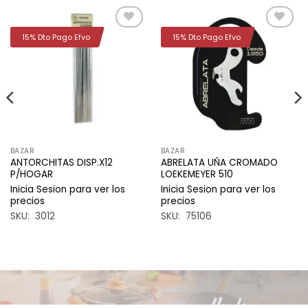
15% Dto Pago Efvo
15% Dto Pago Efvo
Añadir
Añadir
a la
a la
lista de
lista de
deseos
deseos
BAZAR
BAZAR
ANTORCHITAS DISP.X12
ABRELATA UÑA CROMADO
P/HOGAR
LOEKEMEYER 510
Inicia Sesion para ver los
Inicia Sesion para ver los
precios
precios
SKU: 3012
SKU: 75106