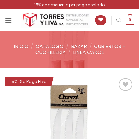
Saltar
15% de descuento por pago contado
al
contenido
0
INICIO
/
CATALOGO
/
BAZAR
/
CUBIERTOS -
CUCHILLERIA
/
LINEA CAROL
15% Dto Pago Efvo
Añadir
a la
lista de
deseos