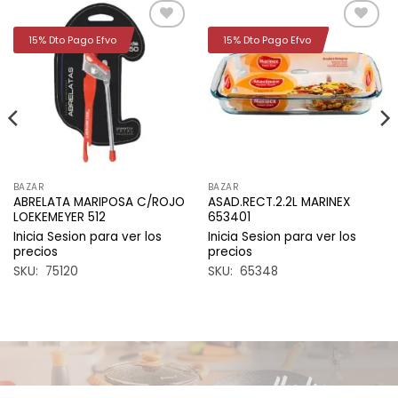
15% Dto Pago Efvo
15% Dto Pago Efvo
Añadir
Añadir
a la
a la
lista de
lista de
deseos
deseos
BAZAR
BAZAR
ABRELATA MARIPOSA C/ROJO
ASAD.RECT.2.2L MARINEX
LOEKEMEYER 512
653401
Inicia Sesion para ver los
Inicia Sesion para ver los
precios
precios
SKU: 75120
SKU: 65348