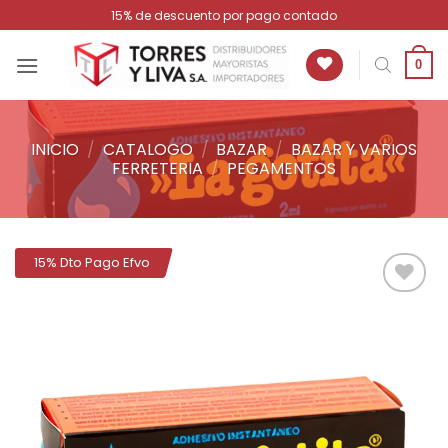
Saltar
15% de descuento por pago contado
al
contenido
0
INICIO
/
CATALOGO
/
BAZAR
/
BAZAR Y VARIOS
FERRETERIA
/
PEGAMENTOS
15% Dto Pago Efvo
Añadir
a la
lista de
deseos