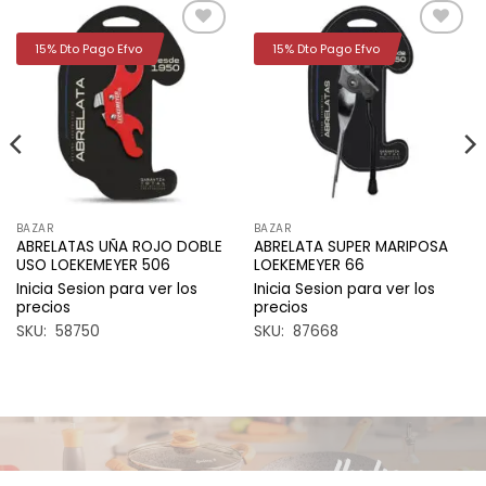
15% Dto Pago Efvo
15% Dto Pago Efvo
Añadir
Añadir
a la
a la
lista de
lista de
deseos
deseos
BAZAR
BAZAR
ABRELATAS UÑA ROJO DOBLE
ABRELATA SUPER MARIPOSA
USO LOEKEMEYER 506
LOEKEMEYER 66
Inicia Sesion para ver los
Inicia Sesion para ver los
precios
precios
SKU: 58750
SKU: 87668