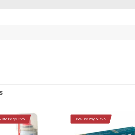
S
% Dto Pago Efvo
15% Dto Pago Efvo
Añadir
Aña
a la
a 
lista de
list
deseos
des