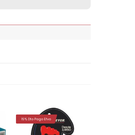
15% Dto Pago Efvo
dir
Añadir
la
a la
a de
lista de
eos
deseos