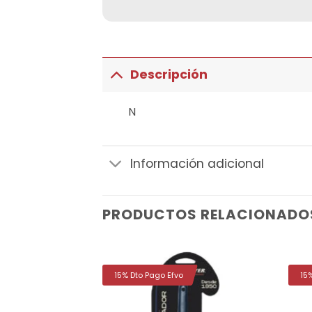
Descripción
N
Información adicional
PRODUCTOS RELACIONADO
15% Dto Pago Efvo
15
Añadir
Añadir
a la
a la
lista de
lista de
deseos
deseos