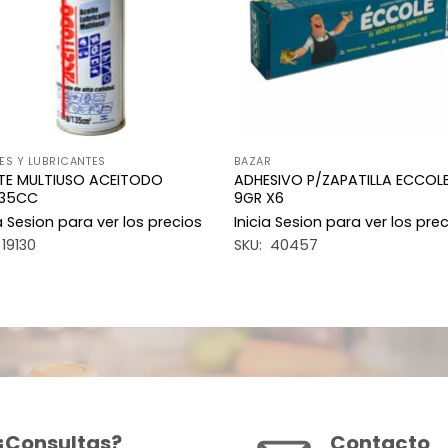
ES Y LUBRICANTES
BAZAR
TE MULTIUSO ACEITODO
ADHESIVO P/ZAPATILLA ECCOL
135CC
9GR X6
ia Sesion para ver los precios
Inicia Sesion para ver los pre
 19130
SKU: 40457
¿Consultas?
Contacto