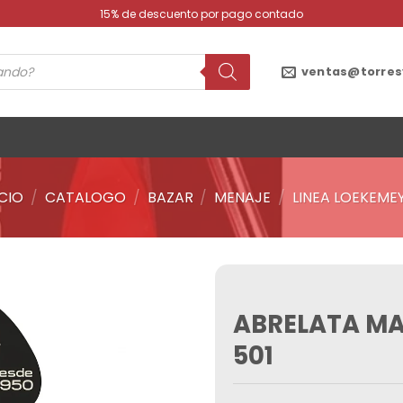
15% de descuento por pago contado
ventas@torres
ICIO
/
CATALOGO
/
BAZAR
/
MENAJE
/
LINEA LOEKEME
ABRELATA MA
Añadir
a la
501
lista de
deseos