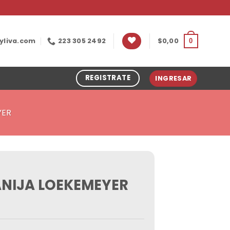
yliva.com
223 305 2492
$
0,00
0
REGISTRATE
INGRESAR
YER
NIJA LOEKEMEYER