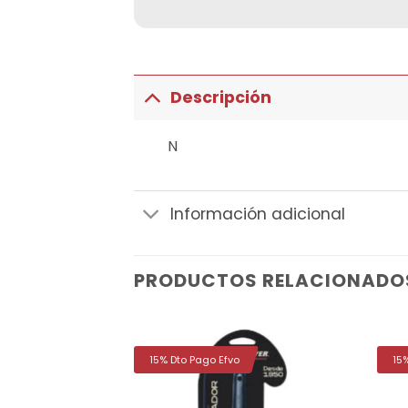
Descripción
N
Información adicional
PRODUCTOS RELACIONADO
15% Dto Pago Efvo
15
Añadir
Añadir
a la
a la
lista de
lista de
deseos
deseos