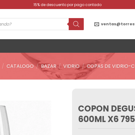
15% de descuento por pago contado
ventas@torres
/
CATALOGO
/
BAZAR
/
VIDRIO
/
COPAS DE VIDRIO-C
COPON DEGU
Añadir
a la
600ML X6 79
lista de
deseos