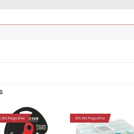
S
% Dto Pago Efvo
15% Dto Pago Efvo
Añadir
Aña
a la
a 
lista de
list
deseos
des