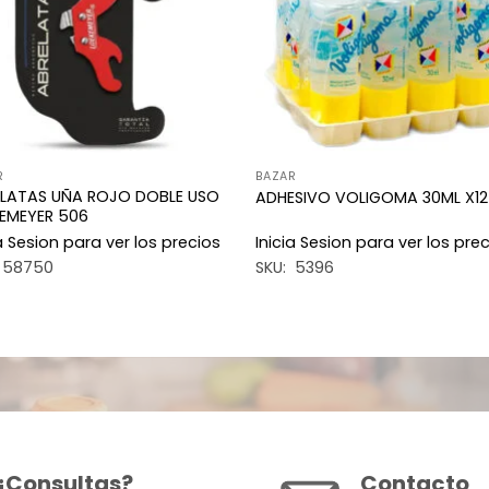
R
BAZAR
LATAS UÑA ROJO DOBLE USO
ADHESIVO VOLIGOMA 30ML X12
EMEYER 506
ia Sesion para ver los precios
Inicia Sesion para ver los pre
 58750
SKU: 5396
¿Consultas?
Contacto