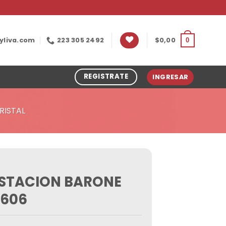
yliva.com
223 305 2492
$
0,00
0
REGISTRATE
INGRESAR
RISTAL
STACION BARONE
5606