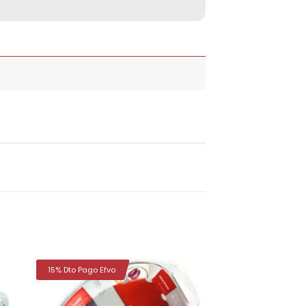
15% Dto Pago Efvo
dir
Añadir
la
a la
a de
lista de
eos
deseos