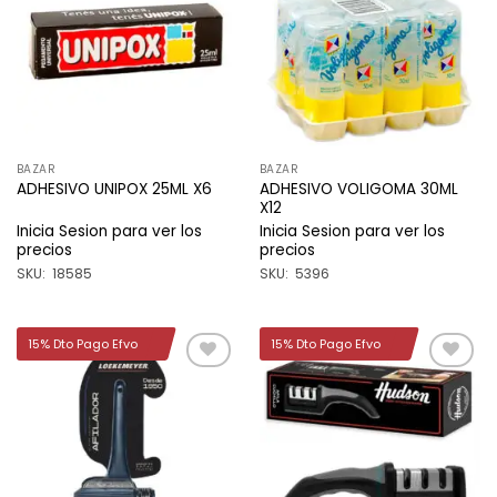
a la
a la
lista de
lista de
deseos
deseos
BAZAR
BAZAR
ADHESIVO VOLIGOMA 30ML
ADHESIVO UNIPOX 25ML X6
X12
Inicia Sesion para ver los
Inicia Sesion para ver los
precios
precios
SKU: 18585
SKU: 5396
15% Dto Pago Efvo
15% Dto Pago Efvo
Añadir
Añadir
a la
a la
lista de
lista de
deseos
deseos