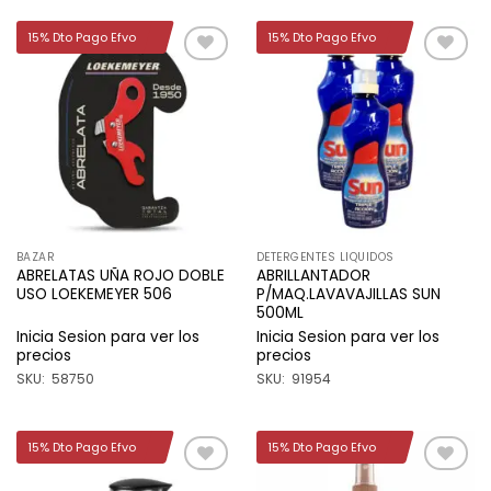
15% Dto Pago Efvo
15% Dto Pago Efvo
Añadir
Añadir
a la
a la
lista de
lista de
deseos
deseos
BAZAR
DETERGENTES LIQUIDOS
ABRELATAS UÑA ROJO DOBLE
ABRILLANTADOR
USO LOEKEMEYER 506
P/MAQ.LAVAVAJILLAS SUN
500ML
Inicia Sesion para ver los
Inicia Sesion para ver los
precios
precios
SKU: 58750
SKU: 91954
15% Dto Pago Efvo
15% Dto Pago Efvo
Añadir
Añadir