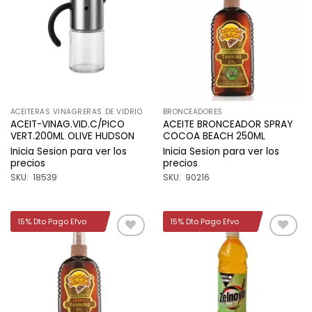
a la
a la
lista de
lista de
deseos
deseos
ACEITERAS VINAGRERAS DE VIDRIO
BRONCEADORES
ACEIT-VINAG.VID.C/PICO
ACEITE BRONCEADOR SPRAY
VERT.200ML OLIVE HUDSON
COCOA BEACH 250ML
Inicia Sesion para ver los
Inicia Sesion para ver los
precios
precios
SKU: 18539
SKU: 90216
15% Dto Pago Efvo
15% Dto Pago Efvo
Añadir
Añadir
a la
a la
lista de
lista de
deseos
deseos