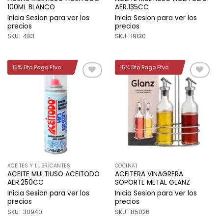
100ML BLANCO
AER.135CC
Inicia Sesion para ver los
Inicia Sesion para ver los
precios
precios
SKU: 483
SKU: 19130
15% Dto Pago Efvo
15% Dto Pago Efvo
Añadir
Añadir
a la
a la
lista de
lista de
deseos
deseos
ACEITES Y LUBRICANTES
COCINA1
ACEITE MULTIUSO ACEITODO
ACEITERA VINAGRERA
AER.250CC
SOPORTE METAL GLANZ
Inicia Sesion para ver los
Inicia Sesion para ver los
precios
precios
SKU: 30940
SKU: 85026