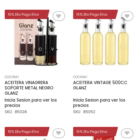
15% Dto Pago Efvo
15% Dto Pago Efvo
Añadir
Añadir
a la
a la
lista de
lista de
deseos
deseos
COCINA1
COCINA1
ACEITERA VINAGRERA
ACEITERA VINTAGE 500CC
SOPORTE METAL NEGRO
GLANZ
GLANZ
Inicia Sesion para ver los
Inicia Sesion para ver los
precios
precios
SKU: 85028
SKU: 85052
15% Dto Pago Efvo
15% Dto Pago Efvo