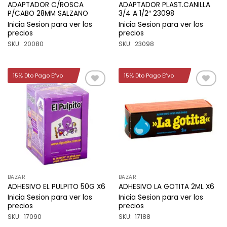
ADAPTADOR C/ROSCA
ADAPTADOR PLAST.CANILLA
P/CABO 28MM SALZANO
3/4 A 1/2″ 23098
Inicia Sesion para ver los
Inicia Sesion para ver los
precios
precios
SKU: 20080
SKU: 23098
15% Dto Pago Efvo
15% Dto Pago Efvo
Añadir
Añadir
a la
a la
lista de
lista de
deseos
deseos
BAZAR
BAZAR
ADHESIVO EL PULPITO 50G X6
ADHESIVO LA GOTITA 2ML X6
Inicia Sesion para ver los
Inicia Sesion para ver los
precios
precios
SKU: 17090
SKU: 17188