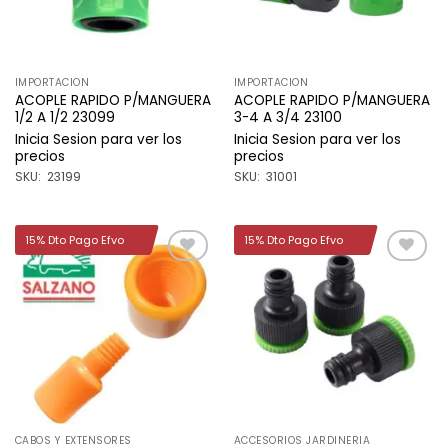
IMPORTACION
IMPORTACION
ACOPLE RAPIDO P/MANGUERA
ACOPLE RAPIDO P/MANGUERA
1/2 A 1/2 23099
3-4 A 3/4 23100
Inicia Sesion para ver los
Inicia Sesion para ver los
precios
precios
SKU: 23199
SKU: 31001
15% Dto Pago Efvo
15% Dto Pago Efvo
Añadir
Añadir
a la
a la
lista de
lista de
deseos
deseos
CABOS Y EXTENSORES
ACCESORIOS JARDINERIA