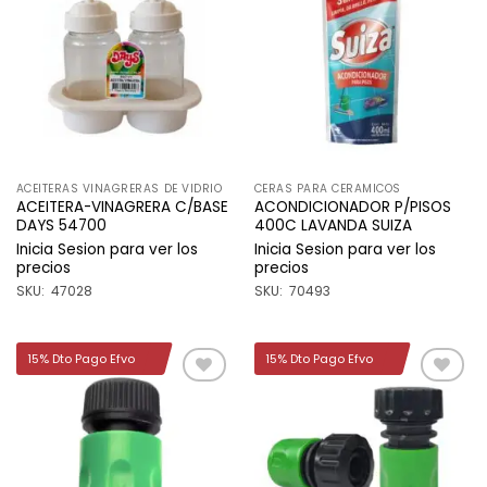
Añadir
Añadir
a la
a la
lista de
lista de
deseos
deseos
ACEITERAS VINAGRERAS DE VIDRIO
CERAS PARA CERAMICOS
ACEITERA-VINAGRERA C/BASE
ACONDICIONADOR P/PISOS
DAYS 54700
400C LAVANDA SUIZA
Inicia Sesion para ver los
Inicia Sesion para ver los
precios
precios
SKU: 47028
SKU: 70493
15% Dto Pago Efvo
15% Dto Pago Efvo
Añadir
Añadir
a la
a la
lista de
lista de
deseos
deseos