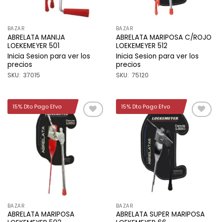
BAZAR
BAZAR
ABRELATA MANIJA
ABRELATA MARIPOSA C/ROJO
LOEKEMEYER 501
LOEKEMEYER 512
Inicia Sesion para ver los
Inicia Sesion para ver los
precios
precios
SKU: 37015
SKU: 75120
15% Dto Pago Efvo
15% Dto Pago Efvo
Añadir
Añadir
a la
a la
lista de
lista de
deseos
deseos
BAZAR
BAZAR
ABRELATA MARIPOSA
ABRELATA SUPER MARIPOSA