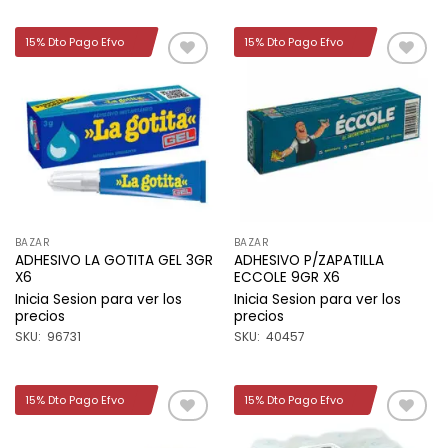
15% Dto Pago Efvo
15% Dto Pago Efvo
Añadir
Añadir
a la
a la
lista de
lista de
deseos
deseos
BAZAR
BAZAR
ADHESIVO LA GOTITA GEL 3GR
ADHESIVO P/ZAPATILLA
X6
ECCOLE 9GR X6
Inicia Sesion para ver los
Inicia Sesion para ver los
precios
precios
SKU: 96731
SKU: 40457
15% Dto Pago Efvo
15% Dto Pago Efvo
Añadir
Añadir