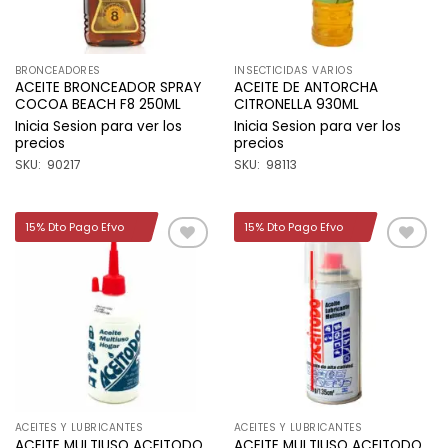
BRONCEADORES
INSECTICIDAS VARIOS
ACEITE BRONCEADOR SPRAY
ACEITE DE ANTORCHA
COCOA BEACH F8 250ML
CITRONELLA 930ML
Inicia Sesion para ver los
Inicia Sesion para ver los
precios
precios
SKU: 90217
SKU: 98113
15% Dto Pago Efvo
15% Dto Pago Efvo
Añadir
Añadir
a la
a la
lista de
lista de
deseos
deseos
ACEITES Y LUBRICANTES
ACEITES Y LUBRICANTES
ACEITE MULTIUSO ACEITODO
ACEITE MULTIUSO ACEITODO