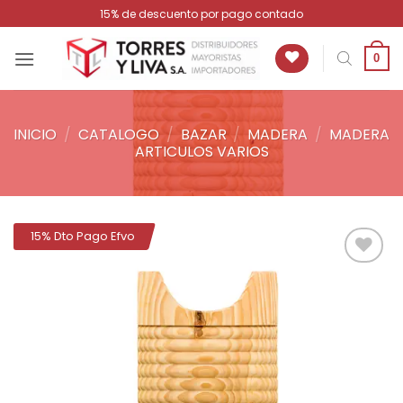
Saltar
15% de descuento por pago contado
al
contenido
0
INICIO
/
CATALOGO
/
BAZAR
/
MADERA
/
MADERA
ARTICULOS VARIOS
15% Dto Pago Efvo
Añadir
a la
lista de
deseos