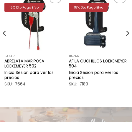
15% Dto Pago Efvo
15% Dto Pago Efvo
Añadir
Añadir
a la
a la
lista de
lista de
deseos
deseos
BAZAR
BAZAR
ABRELATA MARIPOSA
AFILA CUCHILLOS LOEKEMEYER
LOEKEMEYER 502
504
Inicia Sesion para ver los
Inicia Sesion para ver los
precios
precios
SKU: 7664
SKU: 7189