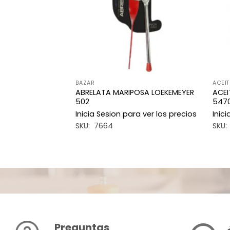
TES
BAZAR
ACEIT
 ACEITODO 100ML
ABRELATA MARIPOSA LOEKEMEYER
ACEI
502
547
a ver los precios
Inicia Sesion para ver los precios
Inic
SKU: 7664
SKU:
Preguntas