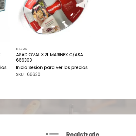
BAZAR
E
ASAD.OVAL 3.2L MARINEX C/ASA
666303
cios
Inicia Sesion para ver los precios
SKU: 66630
Registrate