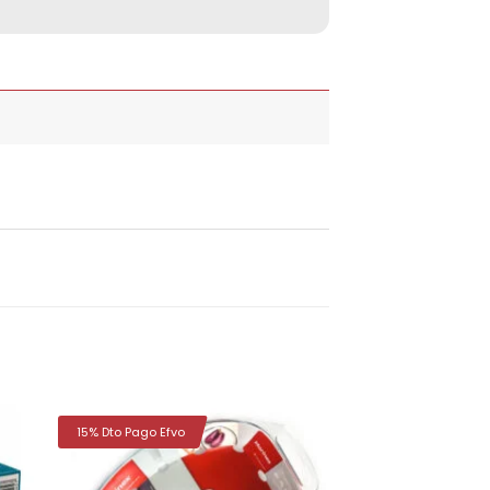
15% Dto Pago Efvo
dir
Añadir
la
a la
a de
lista de
eos
deseos