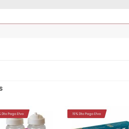
S
% Dto Pago Efvo
15% Dto Pago Efvo
Añadir
Aña
a la
a 
lista de
list
deseos
des