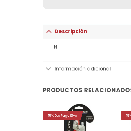
Descripción
N
Información adicional
PRODUCTOS RELACIONADO
15% Dto Pago Efvo
15
Añadir
Añadir
a la
a la
lista de
lista de
deseos
deseos