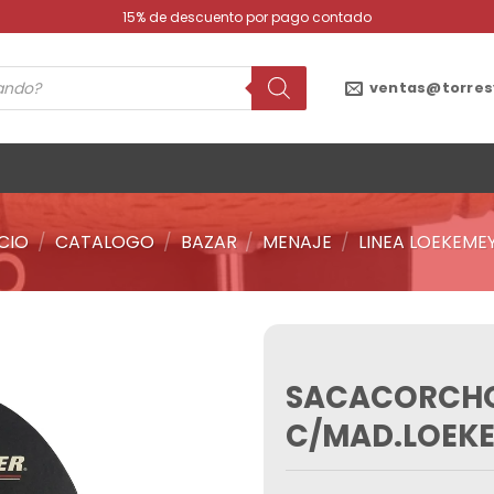
15% de descuento por pago contado
ventas@torres
ICIO
/
CATALOGO
/
BAZAR
/
MENAJE
/
LINEA LOEKEME
SACACORCH
Añadir
a la
C/MAD.LOEKE
lista de
deseos