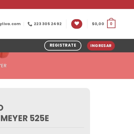
yliva.com
223 305 2492
$
0,00
0
REGISTRATE
INGRESAR
YER
O
MEYER 525E