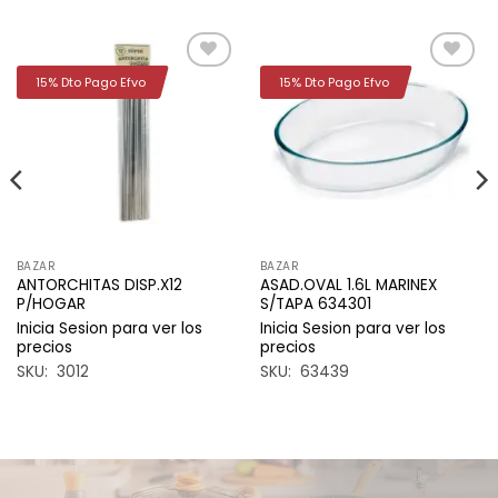
15% Dto Pago Efvo
15% Dto Pago Efvo
Añadir
Añadir
a la
a la
lista de
lista de
deseos
deseos
BAZAR
BAZAR
ANTORCHITAS DISP.X12
ASAD.OVAL 1.6L MARINEX
P/HOGAR
S/TAPA 634301
Inicia Sesion para ver los
Inicia Sesion para ver los
precios
precios
SKU: 3012
SKU: 63439