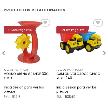
PRODUCTOS RELACIONADOS
15% Dto Pago Efvo
15% Dto Pago Efvo
Añadir
Añadir
a la
a la
lista de
lista de
deseos
deseos
JUEGOS PARA PLAYA
JUEGOS PARA PLAYA
MOLINO ARENA GRANDE 30C
CAMION VOLCADOR CHICO
YUYU
YUYU 849
Inicia Sesion para ver los
Inicia Sesion para ver los
precios
precios
SKU: 51418
SKU: 53849