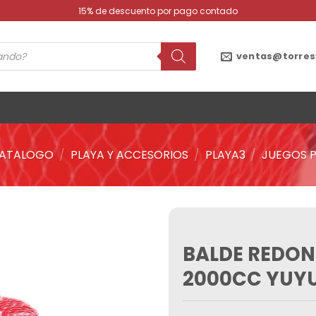
15% de descuento por pago contado
ventas@torres
ATALOGO
/
PLAYA Y ACCESORIOS
/
PLAYA3
/
JUEGOS P
BALDE REDON
Añadir
a la
2000CC YUY
lista de
deseos