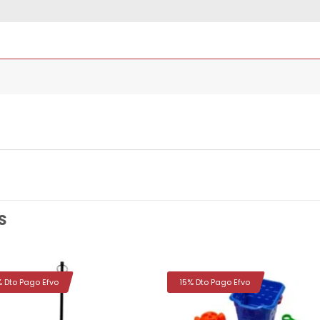
S
% Dto Pago Efvo
15% Dto Pago Efvo
Añadir
Aña
a la
a 
lista de
list
deseos
des