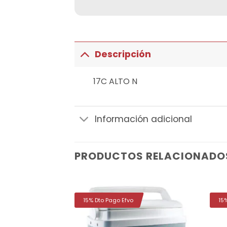
Descripción
17C ALTO N
Información adicional
PRODUCTOS RELACIONADO
15% Dto Pago Efvo
15
Añadir
Añadir
a la
a la
lista de
lista de
deseos
deseos