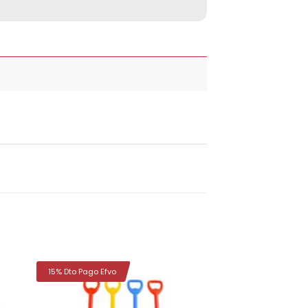
15% Dto Pago Efvo
dir
Añadir
la
a la
a de
lista de
eos
deseos