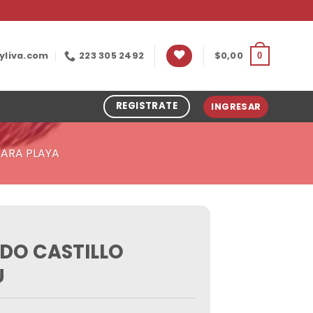
yliva.com
223 305 2492
$
0,00
0
REGISTRATE
INGRESAR
ARA PLAYA
DO CASTILLO
U