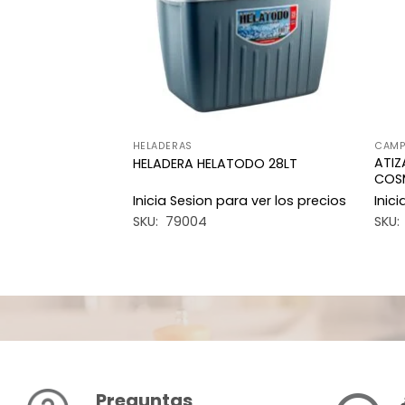
A
HELADERAS
CAMP
ATIZ
L 17C YUYU 900
HELADERA HELATODO 28LT
COSM
a ver los precios
Inicia Sesion para ver los precios
Inic
SKU: 79004
SKU: 
Preguntas