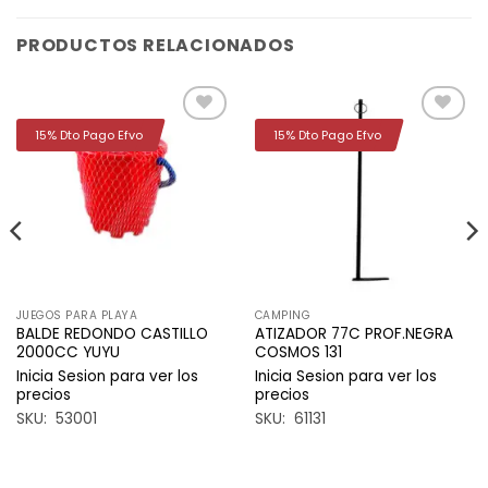
PRODUCTOS RELACIONADOS
15% Dto Pago Efvo
15% Dto Pago Efvo
Añadir
Añadir
a la
a la
lista de
lista de
deseos
deseos
JUEGOS PARA PLAYA
CAMPING
BALDE REDONDO CASTILLO
ATIZADOR 77C PROF.NEGRA
2000CC YUYU
COSMOS 131
Inicia Sesion para ver los
Inicia Sesion para ver los
precios
precios
SKU: 53001
SKU: 61131