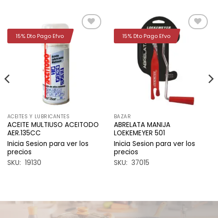
15% Dto Pago Efvo
15% Dto Pago Efvo
Añadir
Añadir
a la
a la
lista de
lista de
deseos
deseos
ACEITES Y LUBRICANTES
BAZAR
ACEITE MULTIUSO ACEITODO
ABRELATA MANIJA
AER.135CC
LOEKEMEYER 501
Inicia Sesion para ver los
Inicia Sesion para ver los
precios
precios
SKU: 19130
SKU: 37015