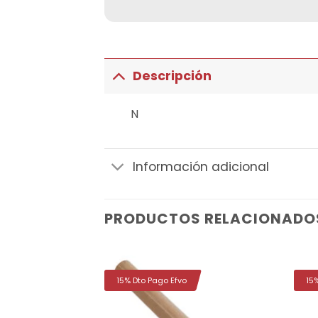
Descripción
N
Información adicional
PRODUCTOS RELACIONADO
15% Dto Pago Efvo
15
Añadir
Añadir
a la
a la
lista de
lista de
deseos
deseos