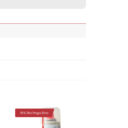
15% Dto Pago Efvo
dir
Añadir
la
a la
a de
lista de
eos
deseos