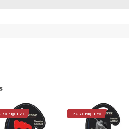
S
% Dto Pago Efvo
15% Dto Pago Efvo
Añadir
Aña
a la
a 
lista de
list
deseos
des