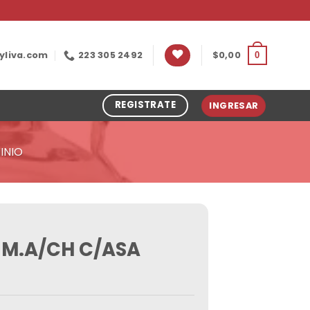
yliva.com
223 305 2492
$
0,00
0
REGISTRATE
INGRESAR
INIO
UM.A/CH C/ASA