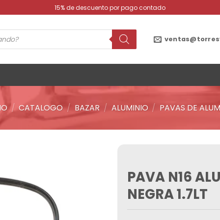
15% de descuento por pago contado
ventas@torres
IO
/
CATALOGO
/
BAZAR
/
ALUMINIO
/
PAVAS DE ALUM
PAVA N16 AL
Añadir
a la
NEGRA 1.7LT
lista de
deseos