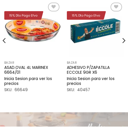
15% Dto Pago Efvo
15% Dto Pago Efvo
Añadir
Añadir
a la
a la
lista de
lista de
deseos
deseos
BAZAR
BAZAR
ASAD.OVAL 4L MARINEX
ADHESIVO P/ZAPATILLA
6664/01
ECCOLE 9GR X6
Inicia Sesion para ver los
Inicia Sesion para ver los
precios
precios
SKU: 66649
SKU: 40457