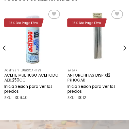
15% Dto Pago Efvo
15% Dto Pago Efvo
Añadir
Añadir
a la
a la
lista de
lista de
deseos
deseos
ACEITES Y LUBRICANTES
BAZAR
ACEITE MULTIUSO ACEITODO
ANTORCHITAS DISP.X12
AER.250CC
P/HOGAR
Inicia Sesion para ver los
Inicia Sesion para ver los
precios
precios
SKU: 30940
SKU: 3012