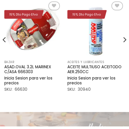
15% Dto Pago Efvo
15% Dto Pago Efvo
Añadir
Añadir
a la
a la
lista de
lista de
deseos
deseos
BAZAR
ACEITES Y LUBRICANTES
ASAD.OVAL 3.2L MARINEX
ACEITE MULTIUSO ACEITODO
C/ASA 666303
AER.250CC
Inicia Sesion para ver los
Inicia Sesion para ver los
precios
precios
SKU: 66630
SKU: 30940