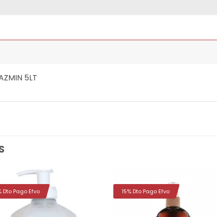
AZMIN 5LT
S
% Dto Pago Efvo
15% Dto Pago Efvo
Añadir
Aña
a la
a 
lista de
list
deseos
des