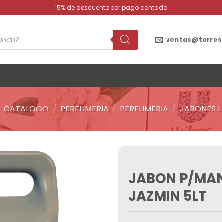
15% de descuento por pago contado
ventas@torres
/
CATALOGO
/
PERFUMERIA
/
PERFUMERIA
/
JABONES L
JABON P/MAN
Añadir
a la
JAZMIN 5LT
lista de
deseos