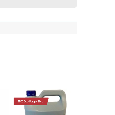
15% Dto Pago Efvo
dir
Añadir
la
a la
a de
lista de
eos
deseos