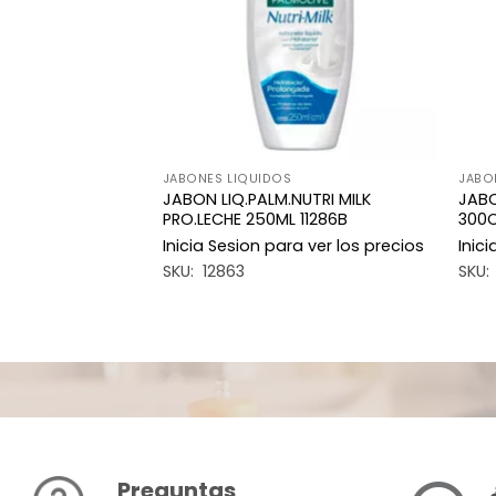
JABONES LIQUIDOS
JABO
LORES BLANCAS
JABON LIQ.PALM.NUTRI MILK
JABO
26
PRO.LECHE 250ML 11286B
300
a ver los precios
Inicia Sesion para ver los precios
Inic
SKU: 12863
SKU:
Preguntas