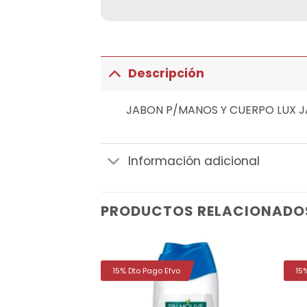
Descripción
JABON P/MANOS Y CUERPO LUX J
Información adicional
PRODUCTOS RELACIONADO
15% Dto Pago Efvo
15
Añadir
Añadir
a la
a la
lista de
lista de
deseos
deseos