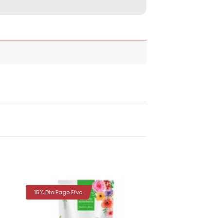
15% Dto Pago Efvo
dir
Añadir
la
a la
a de
lista de
eos
deseos