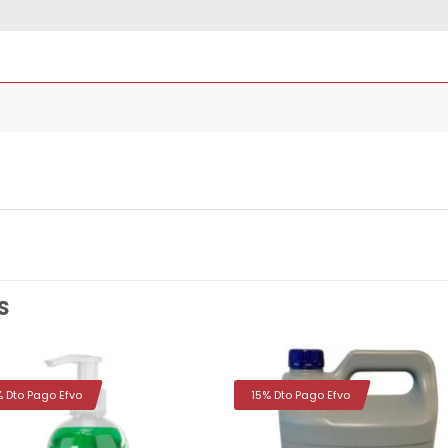
S
% Dto Pago Efvo
15% Dto Pago Efvo
Añadir
Aña
a la
a 
lista de
list
deseos
des