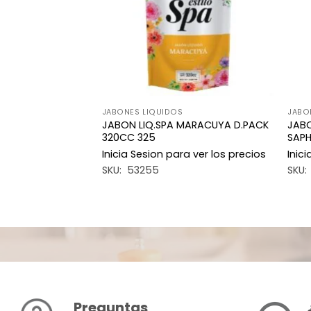
JABONES LIQUIDOS
JABO
ORQUIDEAS 300CC
JABON LIQ.SPA MARACUYA D.PACK
JABO
320CC 325
SAPH
a ver los precios
Inicia Sesion para ver los precios
Inic
SKU: 53255
SKU:
Preguntas