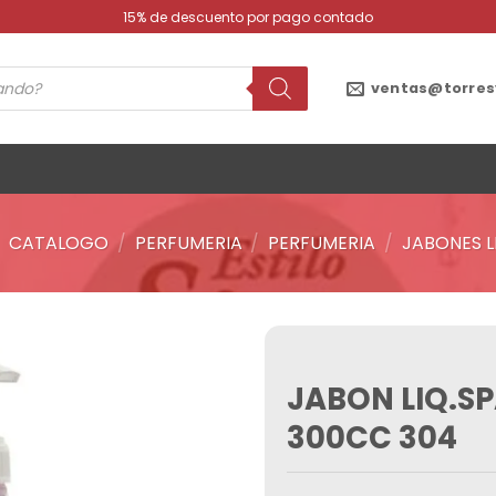
15% de descuento por pago contado
ventas@torres
/
CATALOGO
/
PERFUMERIA
/
PERFUMERIA
/
JABONES L
JABON LIQ.S
Añadir
a la
300CC 304
lista de
deseos