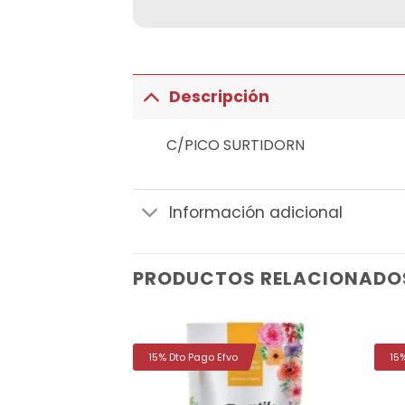
Descripción
C/PICO SURTIDORN
Información adicional
PRODUCTOS RELACIONADO
15% Dto Pago Efvo
15
Añadir
Añadir
a la
a la
lista de
lista de
deseos
deseos