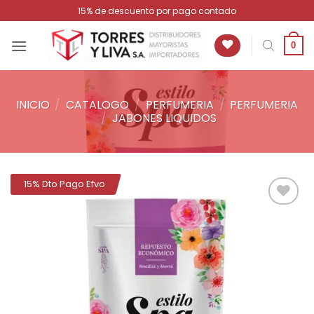
Saltar
15% de descuento por pago contado
al
contenido
0
INICIO
/
CATALOGO
/
PERFUMERIA
/
PERFUMERIA
/
JABONES LIQUIDOS
15% Dto Pago Efvo
Añadir
a la
lista de
deseos