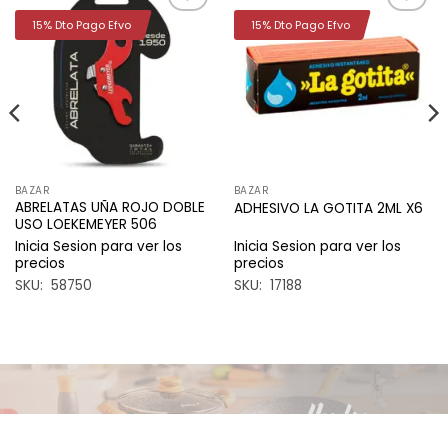
15% Dto Pago Efvo
15% Dto Pago Efvo
Añadir
Añadir
a la
a la
lista de
lista de
deseos
deseos
BAZAR
BAZAR
ABRELATAS UÑA ROJO DOBLE
ADHESIVO LA GOTITA 2ML X6
USO LOEKEMEYER 506
Inicia Sesion para ver los
Inicia Sesion para ver los
precios
precios
SKU: 58750
SKU: 17188