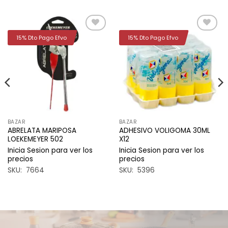
15% Dto Pago Efvo
15% Dto Pago Efvo
Añadir
Añadir
a la
a la
lista de
lista de
deseos
deseos
BAZAR
BAZAR
ABRELATA MARIPOSA
ADHESIVO VOLIGOMA 30ML
LOEKEMEYER 502
X12
Inicia Sesion para ver los
Inicia Sesion para ver los
precios
precios
SKU: 7664
SKU: 5396