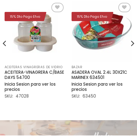
15% Dto Pago Efvo
15% Dto Pago Efvo
Añadir
Añadir
a la
a la
lista de
lista de
deseos
deseos
ACEITERAS VINAGRERAS DE VIDRIO
BAZAR
ACEITERA-VINAGRERA C/BASE
ASADERA OVAL 2.4L 30X21C
DAYS 54700
MARINEX 634501
Inicia Sesion para ver los
Inicia Sesion para ver los
precios
precios
SKU: 47028
SKU: 63450