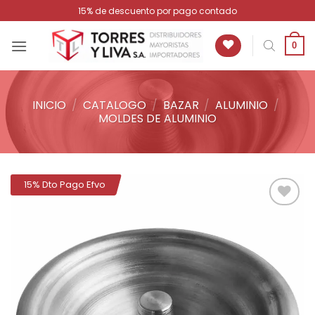
Saltar
15% de descuento por pago contado
al
contenido
0
INICIO
/
CATALOGO
/
BAZAR
/
ALUMINIO
/
MOLDES DE ALUMINIO
15% Dto Pago Efvo
Añadir
a la
lista de
deseos