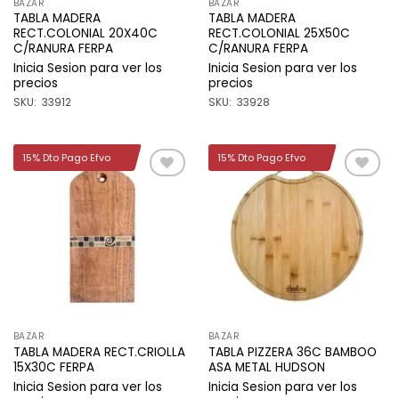
BAZAR
BAZAR
TABLA MADERA
TABLA MADERA
RECT.COLONIAL 20X40C
RECT.COLONIAL 25X50C
C/RANURA FERPA
C/RANURA FERPA
Inicia Sesion para ver los
Inicia Sesion para ver los
precios
precios
SKU: 33912
SKU: 33928
15% Dto Pago Efvo
15% Dto Pago Efvo
Añadir
Añadir
a la
a la
lista de
lista de
deseos
deseos
BAZAR
BAZAR
TABLA MADERA RECT.CRIOLLA
TABLA PIZZERA 36C BAMBOO
15X30C FERPA
ASA METAL HUDSON
Inicia Sesion para ver los
Inicia Sesion para ver los