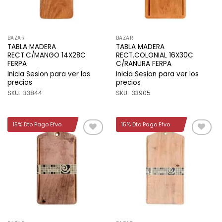
BAZAR
BAZAR
TABLA MADERA
TABLA MADERA
RECT.C/MANGO 14X28C
RECT.COLONIAL 16X30C
FERPA
C/RANURA FERPA
Inicia Sesion para ver los
Inicia Sesion para ver los
precios
precios
SKU: 33844
SKU: 33905
15% Dto Pago Efvo
15% Dto Pago Efvo
Añadir
Añadir
a la
a la
lista de
lista de
deseos
deseos