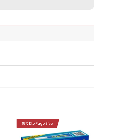
15% Dto Pago Efvo
dir
Añadir
la
a la
a de
lista de
eos
deseos