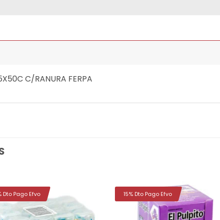
5X50C C/RANURA FERPA
S
% Dto Pago Efvo
15% Dto Pago Efvo
Añadir
Aña
a la
a 
lista de
list
deseos
des