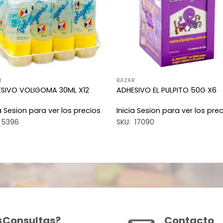
R
BAZAR
SIVO VOLIGOMA 30ML X12
ADHESIVO EL PULPITO 50G X6
ia Sesion para ver los precios
Inicia Sesion para ver los pre
 5396
SKU: 17090
¿Consultas?
Contacto