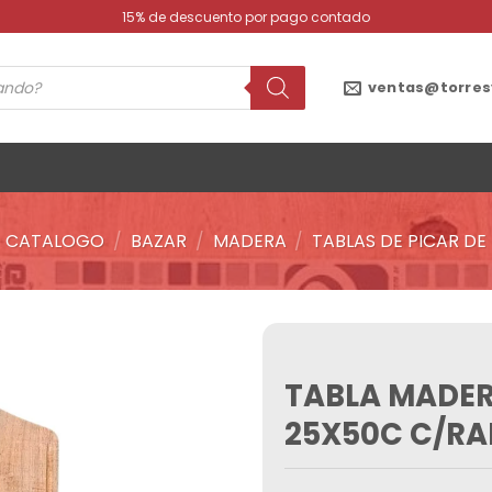
15% de descuento por pago contado
ventas@torres
CATALOGO
/
BAZAR
/
MADERA
/
TABLAS DE PICAR D
TABLA MADER
Añadir
a la
25X50C C/RA
lista de
deseos