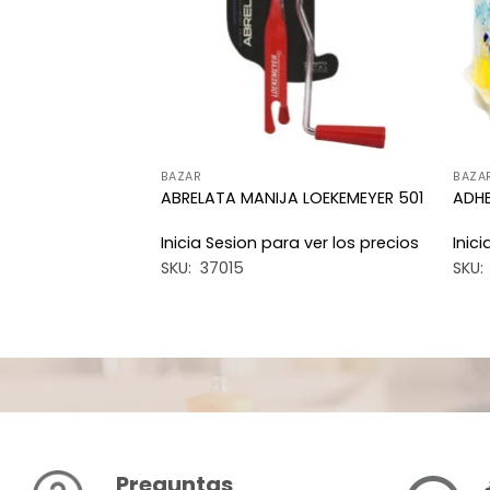
BAZAR
BAZA
X 25ML X6
ABRELATA MANIJA LOEKEMEYER 501
ADHE
a ver los precios
Inicia Sesion para ver los precios
Inic
SKU: 37015
SKU:
Preguntas