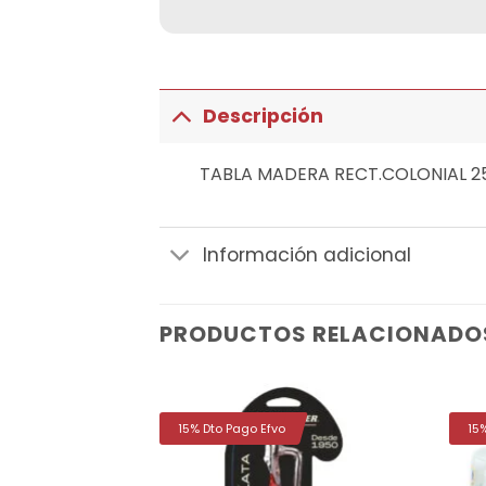
Descripción
TABLA MADERA RECT.COLONIAL 2
Información adicional
PRODUCTOS RELACIONADO
15% Dto Pago Efvo
15
Añadir
Añadir
a la
a la
lista de
lista de
deseos
deseos