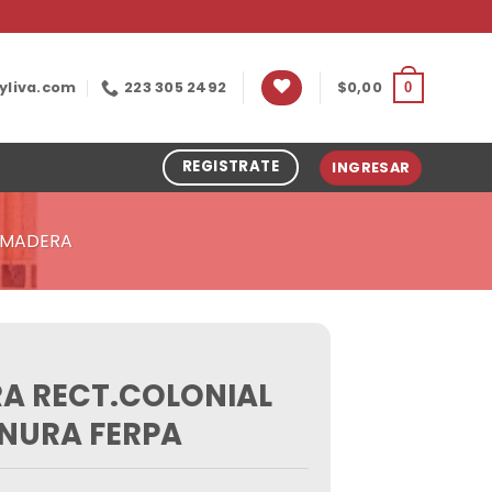
yliva.com
223 305 2492
$
0,00
0
REGISTRATE
INGRESAR
E MADERA
A RECT.COLONIAL
NURA FERPA