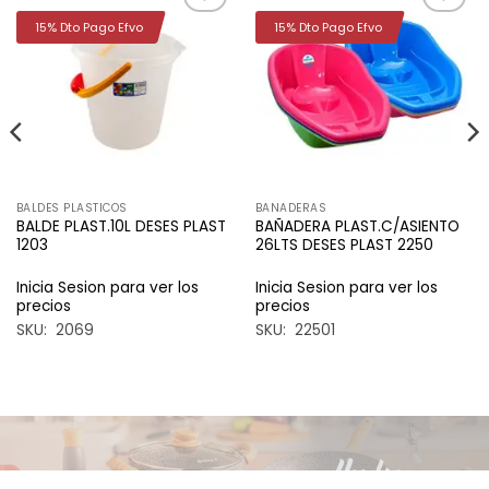
15% Dto Pago Efvo
15% Dto Pago Efvo
Añadir
Añadir
a la
a la
lista de
lista de
deseos
deseos
BALDES PLASTICOS
BANADERAS
BALDE PLAST.10L DESES PLAST
BAÑADERA PLAST.C/ASIENTO
1203
26LTS DESES PLAST 2250
Inicia Sesion para ver los
Inicia Sesion para ver los
precios
precios
SKU: 2069
SKU: 22501