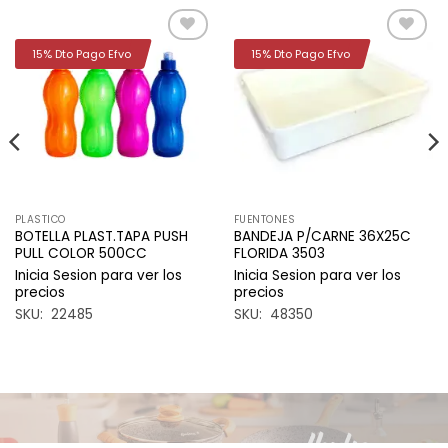
15% Dto Pago Efvo
15% Dto Pago Efvo
Añadir
Añadir
a la
a la
lista de
lista de
deseos
deseos
PLASTICO
FUENTONES
BOTELLA PLAST.TAPA PUSH
BANDEJA P/CARNE 36X25C
PULL COLOR 500CC
FLORIDA 3503
Inicia Sesion para ver los
Inicia Sesion para ver los
precios
precios
SKU: 22485
SKU: 48350