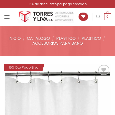
Saltar
15% de descuento por pago contado
al
contenido
0
INICIO
/
CATALOGO
/
PLASTICO
/
PLASTICO
/
ACCESORIOS PARA BANO
15% Dto Pago Efvo
Añadir
a la
lista de
deseos