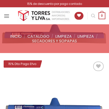
Saltar
15% de descuento por pago contado
al
contenido
0
INICIO
/
CATALOGO
/
LIMPIEZA
/
LIMPIEZA
/
SECADORES Y SOPAPAS
15% Dto Pago Efvo
Añadir
a la
lista de
deseos