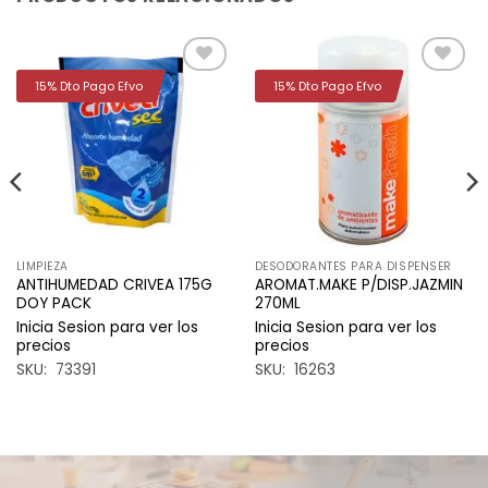
15% Dto Pago Efvo
15% Dto Pago Efvo
Añadir
Añadir
a la
a la
lista de
lista de
deseos
deseos
LIMPIEZA
DESODORANTES PARA DISPENSER
ANTIHUMEDAD CRIVEA 175G
AROMAT.MAKE P/DISP.JAZMIN
DOY PACK
270ML
Inicia Sesion para ver los
Inicia Sesion para ver los
precios
precios
SKU: 73391
SKU: 16263