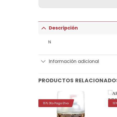
Descripción
N
Información adicional
PRODUCTOS RELACIONADO
15% Dto Pago Efvo
15
Añadir
Añadir
a la
a la
lista de
lista de
deseos
deseos