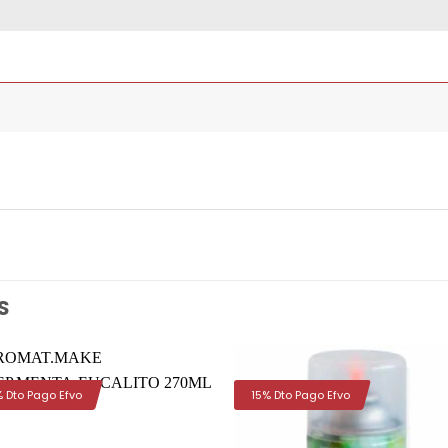
S
% Dto Pago Efvo
15% Dto Pago Efvo
Añadir
Aña
a la
a 
lista de
list
deseos
des