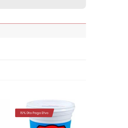
15% Dto Pago Efvo
dir
Añadir
la
a la
a de
lista de
eos
deseos