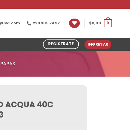
yliva.com
223 305 2492
$
0,00
0
REGISTRATE
INGRESAR
OPAPAS
O ACQUA 40C
3