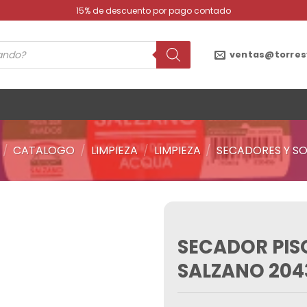
15% de descuento por pago contado
ventas@torres
/
CATALOGO
/
LIMPIEZA
/
LIMPIEZA
/
SECADORES Y S
SECADOR PIS
Añadir
a la
SALZANO 204
lista de
deseos