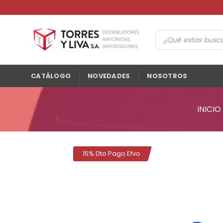
Saltar
al
contenido
Búsqueda
de
productos
CATÁLOGO
NOVEDADES
NOSOTROS
INICIO
15% Dto Pago Efvo