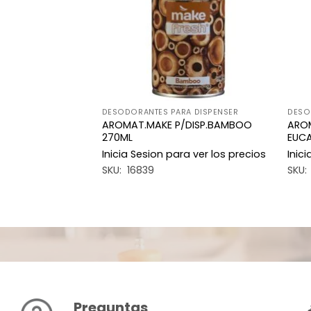
A DISPENSER
DESODORANTES PARA DISPENSER
DESO
DISP.JAZMIN
AROMAT.MAKE P/DISP.BAMBOO
AROM
270ML
EUCA
a ver los precios
Inicia Sesion para ver los precios
Inic
SKU: 16839
SKU:
Preguntas