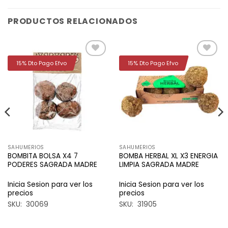
PRODUCTOS RELACIONADOS
15% Dto Pago Efvo
15% Dto Pago Efvo
Añadir
Añadir
a la
a la
lista de
lista de
deseos
deseos
SAHUMERIOS
SAHUMERIOS
BOMBITA BOLSA X4 7
BOMBA HERBAL XL X3 ENERGIA
PODERES SAGRADA MADRE
LIMPIA SAGRADA MADRE
Inicia Sesion para ver los
Inicia Sesion para ver los
precios
precios
SKU: 30069
SKU: 31905