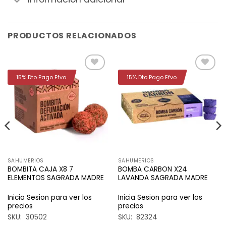
PRODUCTOS RELACIONADOS
15% Dto Pago Efvo
15% Dto Pago Efvo
Añadir
Añadir
a la
a la
lista de
lista de
deseos
deseos
SAHUMERIOS
SAHUMERIOS
BOMBITA CAJA X8 7
BOMBA CARBON X24
ELEMENTOS SAGRADA MADRE
LAVANDA SAGRADA MADRE
Inicia Sesion para ver los
Inicia Sesion para ver los
precios
precios
SKU: 30502
SKU: 82324