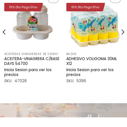
15% Dto Pago Efvo
15% Dto Pago Efvo
Añadir
Añadir
a la
a la
lista de
lista de
deseos
deseos
ACEITERAS VINAGRERAS DE VIDRIO
BAZAR
ACEITERA-VINAGRERA C/BASE
ADHESIVO VOLIGOMA 30ML
DAYS 54700
X12
Inicia Sesion para ver los
Inicia Sesion para ver los
precios
precios
SKU: 47028
SKU: 5396