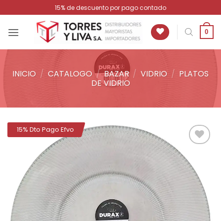
Saltar
15% de descuento por pago contado
al
contenido
0
INICIO
/
CATALOGO
/
BAZAR
/
VIDRIO
/
PLATOS
DE VIDRIO
15% Dto Pago Efvo
Añadir
a la
lista de
deseos