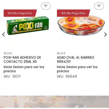
15% Dto Pago Efvo
15% Dto Pago Efvo
Añadir
Añadir
a la
a la
lista de
lista de
deseos
deseos
BAZAR
BAZAR
POXI-RAN ADHESIVO DE
ASAD.OVAL 4L MARINEX
CONTACTO 25ML X6
6664/01
Inicia Sesion para ver los
Inicia Sesion para ver los
precios
precios
SKU: 13071
SKU: 66649