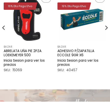
15% Dto Pago Efvo
15% Dto Pago Efvo
Añadir
Añadir
a la
a la
lista de
lista de
deseos
deseos
BAZAR
BAZAR
ABRELATA UÑA PIE 2PZA
ADHESIVO P/ZAPATILLA
LOEKEMEYER 500
ECCOLE 9GR X6
Inicia Sesion para ver los
Inicia Sesion para ver los
precios
precios
SKU: 15069
SKU: 40457