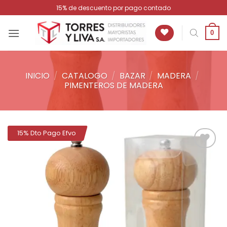
Saltar
15% de descuento por pago contado
al
contenido
0
INICIO
/
CATALOGO
/
BAZAR
/
MADERA
/
PIMENTEROS DE MADERA
15% Dto Pago Efvo
Añadir
a la
lista de
deseos