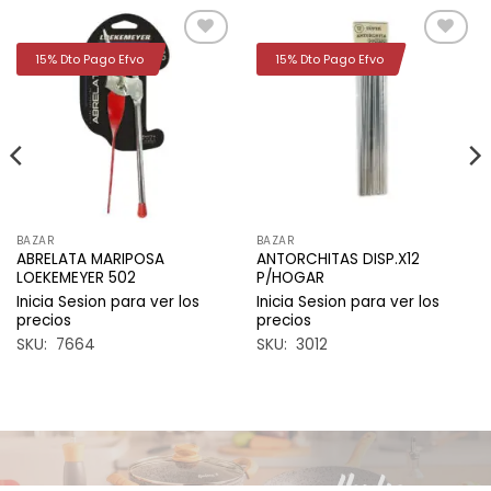
15% Dto Pago Efvo
15% Dto Pago Efvo
Añadir
Añadir
a la
a la
lista de
lista de
deseos
deseos
BAZAR
BAZAR
ABRELATA MARIPOSA
ANTORCHITAS DISP.X12
LOEKEMEYER 502
P/HOGAR
Inicia Sesion para ver los
Inicia Sesion para ver los
precios
precios
SKU: 7664
SKU: 3012