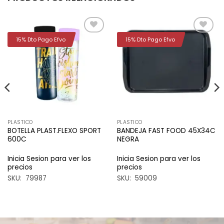
15% Dto Pago Efvo
15% Dto Pago Efvo
Añadir
Añadir
a la
a la
lista de
lista de
deseos
deseos
PLASTICO
PLASTICO
BOTELLA PLAST.FLEXO SPORT
BANDEJA FAST FOOD 45X34C
600C
NEGRA
Inicia Sesion para ver los
Inicia Sesion para ver los
precios
precios
SKU: 79987
SKU: 59009