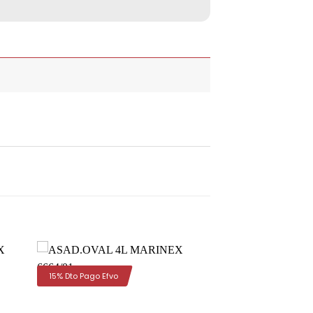
15% Dto Pago Efvo
dir
Añadir
la
a la
a de
lista de
eos
deseos