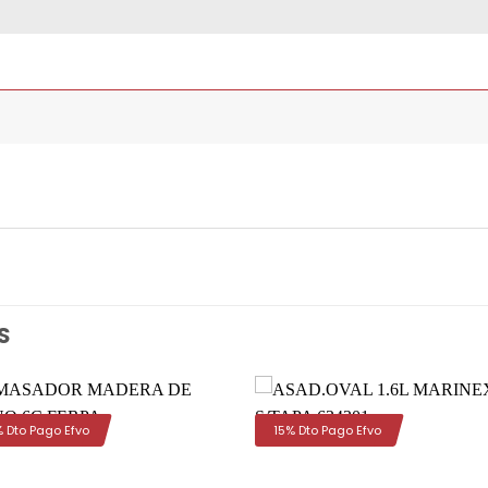
S
% Dto Pago Efvo
15% Dto Pago Efvo
Añadir
Aña
a la
a 
lista de
list
deseos
des