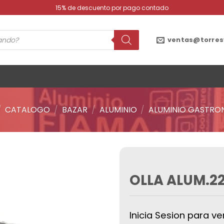
15% de descuento por pago contado
ventas@torres
/
CATALOGO
/
BAZAR
/
ALUMINIO
/
ALUMINIO GASTR
OLLA ALUM.22
Añadir
a la
lista de
deseos
Inicia Sesion para ve