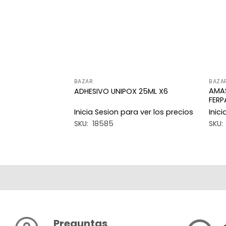
BAZAR
BAZA
AMA
PITO 50G X6
ADHESIVO UNIPOX 25ML X6
FERP
a ver los precios
Inicia Sesion para ver los precios
Inic
SKU: 18585
SKU:
Preguntas