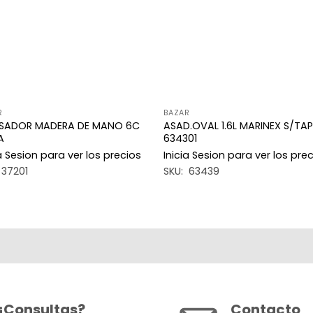
R
BAZAR
SADOR MADERA DE MANO 6C
ASAD.OVAL 1.6L MARINEX S/TA
A
634301
ia Sesion para ver los precios
Inicia Sesion para ver los pre
 37201
SKU: 63439
¿Consultas?
Contacto