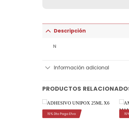
Descripción
N
Información adicional
PRODUCTOS RELACIONADO
15% Dto Pago Efvo
15
Añadir
Añadir
a la
a la
lista de
lista de
deseos
deseos