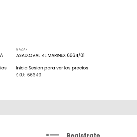
BAZAR
PA
ASAD.OVAL 4L MARINEX 6664/01
cios
Inicia Sesion para ver los precios
SKU: 66649
Registrate