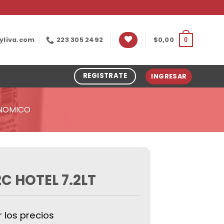
yliva.com
223 305 2492
$
0,00
0
REGISTRATE
INGRESAR
ONOMICO
C HOTEL 7.2LT
r los precios