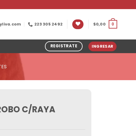
yliva.com
223 305 2492
$
0,00
0
REGISTRATE
INGRESAR
TES
ROBO C/RAYA
C