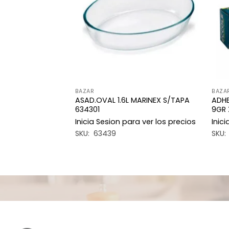
deseos
deseos
BAZAR
BAZA
ASAD.OVAL 1.6L MARINEX S/TAPA
ADHE
X 25ML X6
634301
9GR 
a ver los precios
Inicia Sesion para ver los precios
Inic
SKU: 63439
SKU: