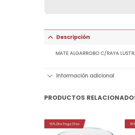
Descripción
MATE ALGARROBO C/RAYA LUST
Información adicional
PRODUCTOS RELACIONADO
15% Dto Pago Efvo
15
Añadir
Añadir
a la
a la
lista de
lista de