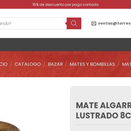
15% de descuento por pago contado
ventas@torres
ICIO
/
CATALOGO
/
BAZAR
/
MATES Y BOMBILLAS
/
MA
MATE ALGAR
Añadir
a la
LUSTRADO 8
lista de
deseos