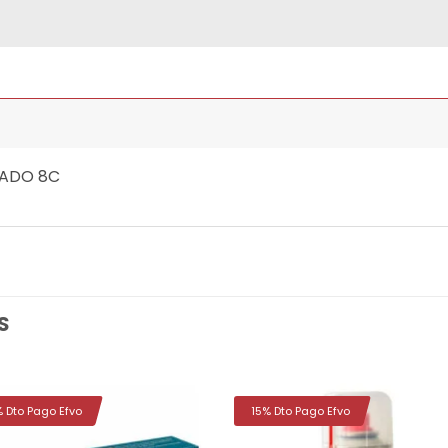
RADO 8C
S
% Dto Pago Efvo
15% Dto Pago Efvo
Añadir
Aña
a la
a 
lista de
list