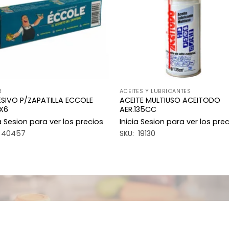
deseos
des
R
ACEITES Y LUBRICANTES
SIVO P/ZAPATILLA ECCOLE
ACEITE MULTIUSO ACEITODO
X6
AER.135CC
ia Sesion para ver los precios
Inicia Sesion para ver los pre
 40457
SKU: 19130