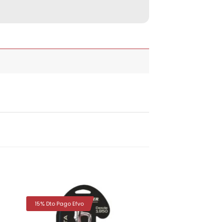
15% Dto Pago Efvo
dir
Añadir
la
a la
a de
lista de